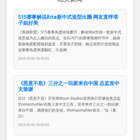
S15赛事解说Rita新中式造型出圈 网友直呼塔
子姐好美
《英雄联盟》S15赛事热度持续攀升，解说Rita凭借一套新中式
造型成为众人瞩目的焦点。在IG与T1的赛事预测环节中，她身
着旗袍搭配精致斜盘发，尽显东方韵味。她之前照片也借着这
波赛事热度再度翻红，引发网
2026-05-06 04:30:02
《恶意不息》三分之一玩家来自中国 总监发中
文致谢
近日《恶意不息》开发商Moon Studios首席执行官兼创意总监
thomasmahler在推上发中文公告，宣布本作三分之一的玩家
来自中国，感谢他们的支持。thomasmahler表示：“自《奥
日》
2026-05-06 04:00:02