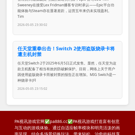
Sweeney在接受Lex Fridman播客专访时承认——Epic平台功
能体验与Steam存在显著差距，运营五年来仍未实现盈利。
Tim
2026-05-05 23:30:02
任天堂重拳出击！Switch 2使用盗版烧录卡将
遭主机封禁
任天堂Switch 2于2025年6月5日正式发售。显然，任天堂为这
款主机配备了相当有效的防破解保护。目前，网络上关于用户
因使用盗版烧录卡而被封禁的报告正在增加。MIG Switch是一
种烧录卡(Fl
2026-05-05 23:15:02
PA视讯游戏官网✅pa886.cc✅PA视讯游戏打造富有创意
与互动的游戏体验。通过自适应帧率模块和明亮活泼的画
面呈现，结合多场景切换玩法，带来轻松、治愈的科技享