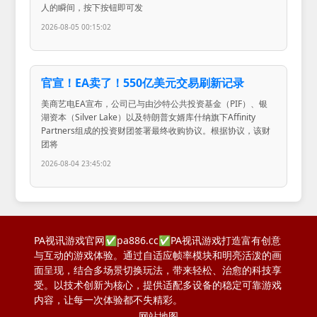
人的瞬间，按下按钮即可发
2026-08-05 00:15:02
官宣！EA卖了！550亿美元交易刷新记录
美商艺电EA宣布，公司已与由沙特公共投资基金（PIF）、银
湖资本（Silver Lake）以及特朗普女婿库什纳旗下Affinity
Partners组成的投资财团签署最终收购协议。根据协议，该财
团将
2026-08-04 23:45:02
PA视讯游戏官网✅pa886.cc✅PA视讯游戏打造富有创意
与互动的游戏体验。通过自适应帧率模块和明亮活泼的画
面呈现，结合多场景切换玩法，带来轻松、治愈的科技享
受。以技术创新为核心，提供适配多设备的稳定可靠游戏
内容，让每一次体验都不失精彩。
网站地图