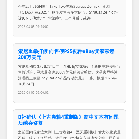
今年2月，IGN询问Take-Two老板Strauss Zelnick，他对
《GTA6》在2025 年秋季发售有多大信心。Strauss Zelnick告
诉IGN，他对此“非常满意”。三个月后，或许
2026-08-05 04:45:02
索尼重拳打假 向售假PS5配件eBay卖家索赔
200万美元
索尼互动娱乐(SIE)近日向一名eBay卖家提起了新的商标侵权与
售假诉讼，寻求最高达200万美元的法定赔偿。这是索尼持续
清理线上假冒PlayStation产品行动的最新一步。根据2025年
10月24日
2026-08-05 03:00:02
B社确认《上古卷轴4重制版》简中文本有问题
后续会修复
之前国内玩家注意到《上古卷轴4：湮灭重制版》官方汉化质量
不佳，破坏了沉浸感。近日Bethesda官方微博发文称，已注意