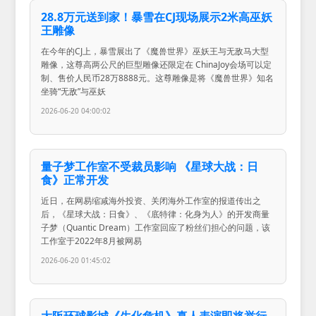
28.8万元送到家！暴雪在CJ现场展示2米高巫妖
王雕像
在今年的CJ上，暴雪展出了《魔兽世界》巫妖王与无敌马大型
雕像，这尊高两公尺的巨型雕像还限定在 ChinaJoy会场可以定
制、售价人民币28万8888元。这尊雕像是将《魔兽世界》知名
坐骑“无敌”与巫妖
2026-06-20 04:00:02
量子梦工作室不受裁员影响 《星球大战：日
食》正常开发
近日，在网易缩减海外投资、关闭海外工作室的报道传出之
后，《星球大战：日食》、《底特律：化身为人》的开发商量
子梦（Quantic Dream）工作室回应了粉丝们担心的问题，该
工作室于2022年8月被网易
2026-06-20 01:45:02