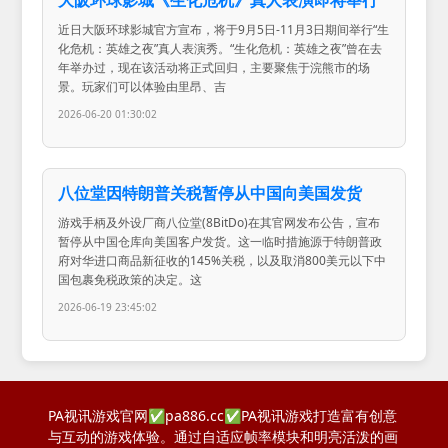
大阪环球影城《生化危机》真人表演即将举行
近日大阪环球影城官方宣布，将于9月5日-11月3日期间举行“生
化危机：英雄之夜”真人表演秀。“生化危机：英雄之夜”曾在去
年举办过，现在该活动将正式回归，主要聚焦于浣熊市的场
景。玩家们可以体验由里昂、吉
2026-06-20 01:30:02
八位堂因特朗普关税暂停从中国向美国发货
游戏手柄及外设厂商八位堂(8BitDo)在其官网发布公告，宣布
暂停从中国仓库向美国客户发货。这一临时措施源于特朗普政
府对华进口商品新征收的145%关税，以及取消800美元以下中
国包裹免税政策的决定。这
2026-06-19 23:45:02
PA视讯游戏官网✅pa886.cc✅PA视讯游戏打造富有创意
与互动的游戏体验。通过自适应帧率模块和明亮活泼的画