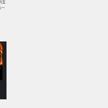
的五
和第一
。
》