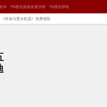
发布
PA视讯游戏发展历程
PA视讯帮助
池》《班迪与墨水机器》免费领取
五
迪