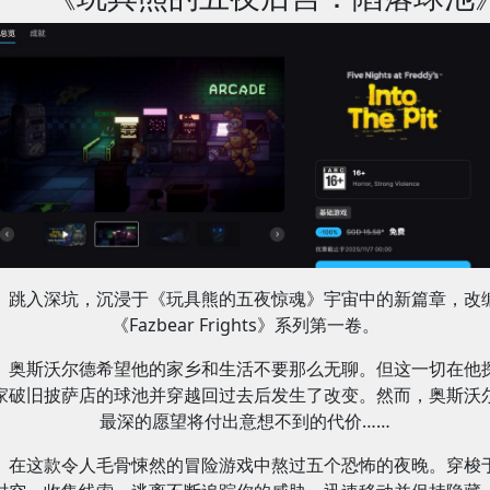
跳入深坑，沉浸于《玩具熊的五夜惊魂》宇宙中的新篇章，改
《Fazbear Frights》系列第一卷。
奥斯沃尔德希望他的家乡和生活不要那么无聊。但这一切在他
家破旧披萨店的球池并穿越回过去后发生了改变。然而，奥斯沃
最深的愿望将付出意想不到的代价……
在这款令人毛骨悚然的冒险游戏中熬过五个恐怖的夜晚。穿梭