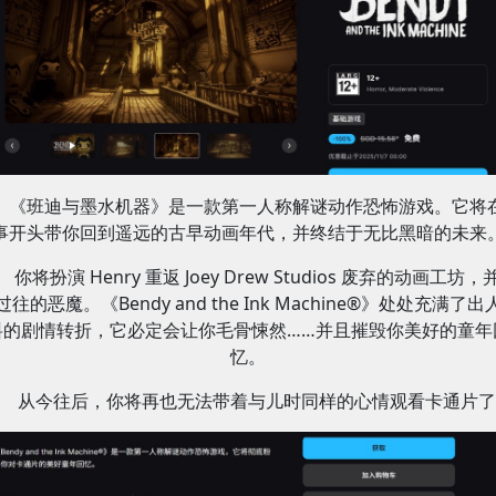
《班迪与墨水机器》是一款第一人称解谜动作恐怖游戏。它将
事开头带你回到遥远的古早动画年代，并终结于无比黑暗的未来
你将扮演 Henry 重返 Joey Drew Studios 废弃的动画工坊，
过往的恶魔。《Bendy and the Ink Machine®》处处充满了出
料的剧情转折，它必定会让你毛骨悚然……并且摧毁你美好的童年
忆。
从今往后，你将再也无法带着与儿时同样的心情观看卡通片了