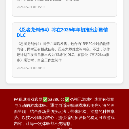
2026-05-01 01:15:02
《忍者龙剑传4》将在2026年年初推出新剧情
DLC
《忍者龙剑传4》将于几周后发售，包含约15至20小时的剧情
内容，同时还有挑战任务、忍者大师难度等内容。不过，该作
还计划在发售后推出名为“双雄”的DLC。在接受《官方Xbox播
客》采访时，白金工作室制作
2026-05-01 00:30:02
PA视讯游戏官网✅pa886.cc✅PA视讯游戏打造富有创意
与互动的游戏体验。通过自适应帧率模块和明亮活泼的画
面呈现，结合多场景切换玩法，带来轻松、治愈的科技享
受。以技术创新为核心，提供适配多设备的稳定可靠游戏
内容，让每一次体验都不失精彩。