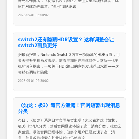
赛充斥作弊者，《使命召唤：战区》里也大量出现作弊者，玩
家们对此怨声载道。“弹弓”团队承诺
2026-05-01 03:00:02
switch2还有隐藏HDR设置？ 这样调整会让
switch2画质更好
据最新报道，Nintendo Switch 2内置一项隐藏的HDR设置，可
显著提升主机画质表现。随着早期用户群体对任天堂新一代主
机的深入探索，一项关于HDR输出的意外发现浮出水面——这
项精心调校的隐藏
2026-05-01 02:30:02
《如龙：极3》遭官方泄露！官网短暂出现消息
分类
今日，《如龙》系列日本官网短暂出现了未公布游戏《如龙：
极3》的消息分类，然后官网迅速移除了这一消息分类，引发玩
家猜测。尽管官网已经移除，但多个用户已经发现了这一消
息，并且谷歌搜索在其元描述中仍然有这一