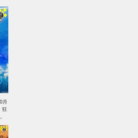
0月
。狂
。