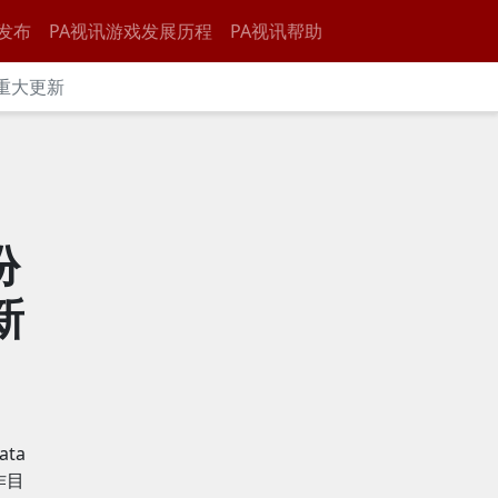
发布
PA视讯游戏发展历程
PA视讯帮助
布重大更新
份
新
ata
作目