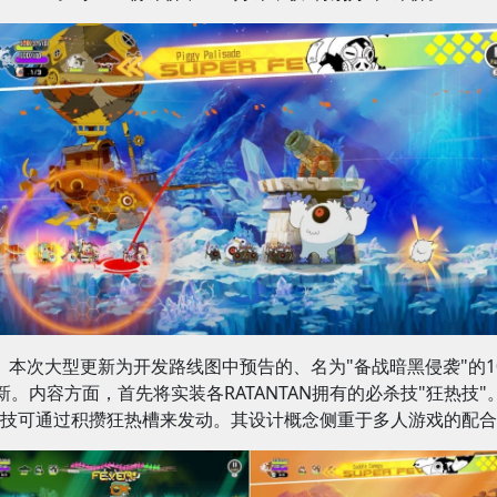
本次大型更新为开发路线图中预告的、名为"备战暗黑侵袭"的1
新。内容方面，首先将实装各RATANTAN拥有的必杀技"狂热技"
技可通过积攒狂热槽来发动。其设计概念侧重于多人游戏的配合