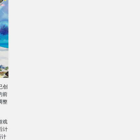
已创
的前
调整
游戏
后计
新计