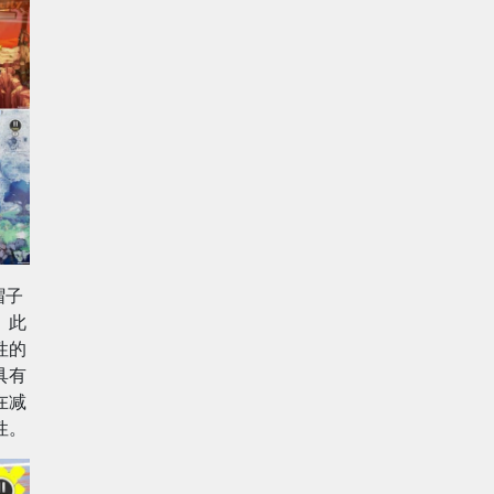
帽子
。此
性的
具有
在减
性。