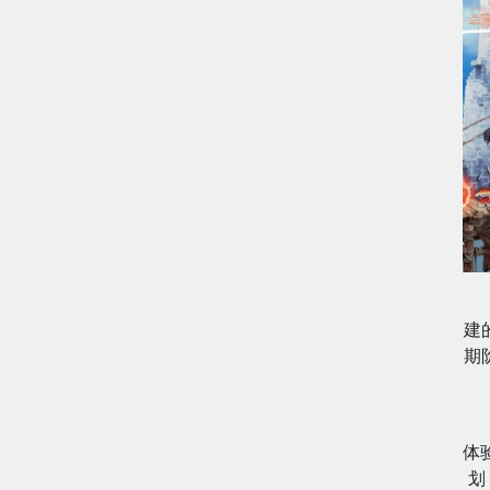
建
期
体
划