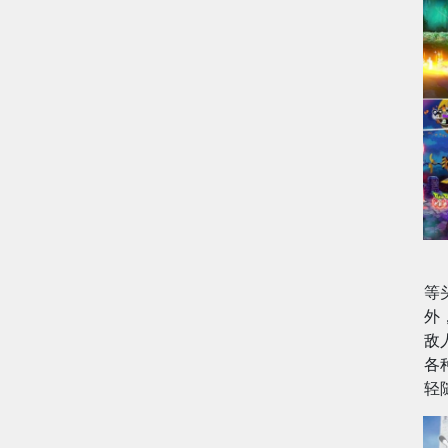
等
外
敌
各
轻