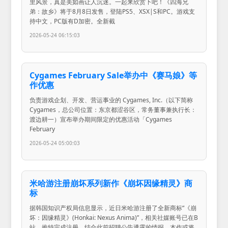
里风景，真是美如画让人沉迷。一起来欣赏下吧！《四海兄
弟：故乡》将于8月8日发售，登陆PS5、XSX|S和PC。游戏支
持中文，PC版有D加密。全新截
2026-05-24 06:15:03
Cygames February Sale举办中《赛马娘》等
作优惠
负责游戏企划、开发、营运事业的 Cygames, Inc.（以下简称
Cygames，总公司位置：东京都涩谷区，常务董事兼执行长：
渡边耕一）宣布举办期间限定的优惠活动「Cygames
February
2026-05-24 05:00:03
米哈游注册崩坏系列新作《崩坏因缘精灵》商
标
据韩国知识产权局信息显示，近日米哈游注册了全新商标“《崩
坏：因缘精灵》(Honkai: Nexus Anima)”，相关社媒账号已在B
站、推特完成注册。结合此前招聘公告透露的情报，本作或将