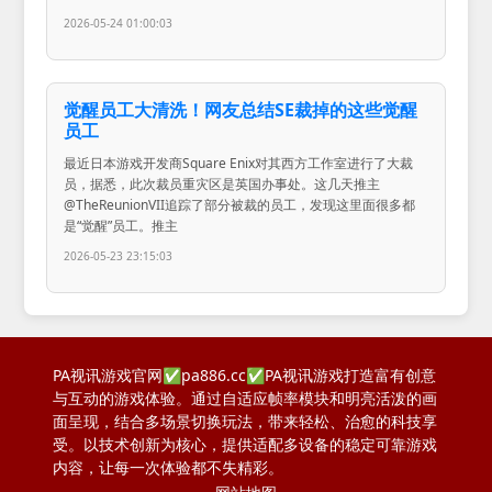
2026-05-24 01:00:03
觉醒员工大清洗！网友总结SE裁掉的这些觉醒
员工
最近日本游戏开发商Square Enix对其西方工作室进行了大裁
员，据悉，此次裁员重灾区是英国办事处。这几天推主
@TheReunionVII追踪了部分被裁的员工，发现这里面很多都
是“觉醒”员工。推主
2026-05-23 23:15:03
PA视讯游戏官网✅pa886.cc✅PA视讯游戏打造富有创意
与互动的游戏体验。通过自适应帧率模块和明亮活泼的画
面呈现，结合多场景切换玩法，带来轻松、治愈的科技享
受。以技术创新为核心，提供适配多设备的稳定可靠游戏
内容，让每一次体验都不失精彩。