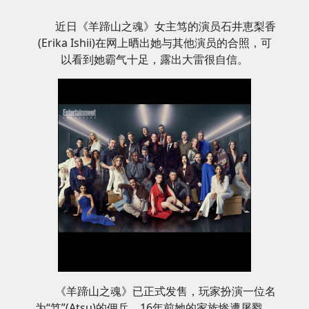
近日《羊蹄山之魂》女主笃的演员石井恵梨香
(Erika Ishii)在网上晒出她与其他演员的合照，可
以看到她霸气十足，露出大雷很自信。
《羊蹄山之魂》已正式发售，玩家扮演一位名
为“笃”(Atsu)的佣兵。16年前她的家族惨遭屠戮，