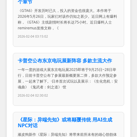
个章节
《GTA6》开发历时已久，投入的资金也很庞大。本作将于
2026年5月26日，玩家们对该作仍知之甚少。近日网上有爆料
称，《GTA6》主线剧情时长将长达75小时。近日爆料人士
remiremus发推文称，《
2026-02-04 03:15:02
卡普空公布东京电玩展新阵容 多款主流大作
一年一度的游戏大展东京电玩展2025即将于9月25日~28日举
行，日前卡普空公布了参展最新概要第二弹，多款大作预定参
展，一起来了解下。·日本首次试玩以及展示：《生化危机：安
魂曲》《鬼武者：剑之道》·世
2026-02-04 02:30:02
《星际：异端先知》或将颠覆传统 用AI生成
NPC对话
顽皮狗新作《星际：异端先知》将带来前所未有的雄心勃勃体