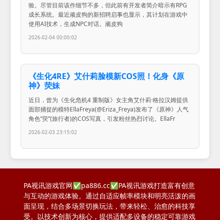
验。尽管目前该作细节不多，但此前有开发者简介暗示有RPG
成长系统。最近顽皮狗的新招聘启事也显示，其计划在游戏中
使用AI技术，生成NPC对话。顽皮狗
2026-02-04 00:00:02
《生化4RE》艾什莉脸模新COS照！化身《原
神》荧妹
近日，曾为《生化危机4 重制版》女主角艾什莉·格拉汉姆提供
面部捕捉的模特EllaFreya(@Eriza_Freya)发布了《原神》人气
角色“荧”(旅行者)的COS写真，引发粉丝热烈讨论。EllaFr
2026-02-03 23:15:02
PA视讯游戏官网✅pa886.cc✅PA视讯游戏打造富有创意
与互动的游戏体验。通过自适应帧率模块和明亮活泼的画
面呈现，结合多场景切换玩法，带来轻松、治愈的科技享
受。以技术创新为核心，提供适配多设备的稳定可靠游戏