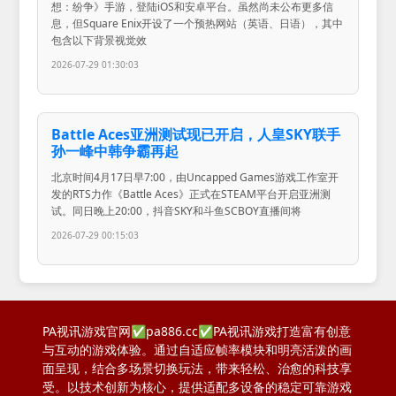
想：纷争》手游，登陆iOS和安卓平台。虽然尚未公布更多信
息，但Square Enix开设了一个预热网站（英语、日语），其中
包含以下背景视觉效
2026-07-29 01:30:03
Battle Aces亚洲测试现已开启，人皇SKY联手
孙一峰中韩争霸再起
北京时间4月17日早7:00，由Uncapped Games游戏工作室开
发的RTS力作《Battle Aces》正式在STEAM平台开启亚洲测
试。同日晚上20:00，抖音SKY和斗鱼SCBOY直播间将
2026-07-29 00:15:03
PA视讯游戏官网✅pa886.cc✅PA视讯游戏打造富有创意
与互动的游戏体验。通过自适应帧率模块和明亮活泼的画
面呈现，结合多场景切换玩法，带来轻松、治愈的科技享
受。以技术创新为核心，提供适配多设备的稳定可靠游戏