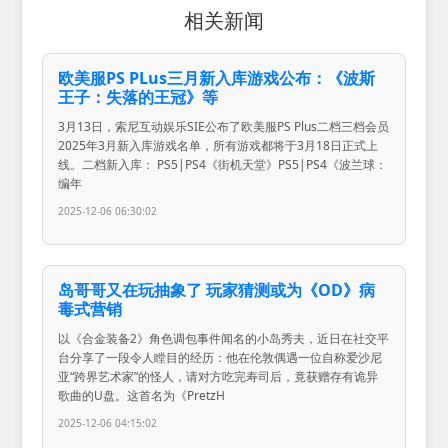
相关新闻
欧美服PS PLus三月新入库游戏公布：《波斯
王子：失落的王冠》等
3月13日，索尼互动娱乐SIE公布了欧美服PS Plus二档三档会员
2025年3月新入库游戏名单，所有游戏都将于3月18日正式上
线。二档新入库： PS5|PS4《街机天堂》PS5|PS4《波兰球：
编年
2025-12-06 06:30:02
岛哥哥又在玩抽象了 玩家猜测或为《OD》病
毒式营销
以《合金装备2》角色调包事件闻名的小岛秀夫，近日在社交平
台分享了一段令人瞠目的经历：他在伦敦偶遇一位自称爱沙尼
亚“跨界艺术家”的怪人，请对方吃完寿司后，竟获赠存有诡异
歌曲的U盘。这首名为《PretzH
2025-12-06 04:15:02