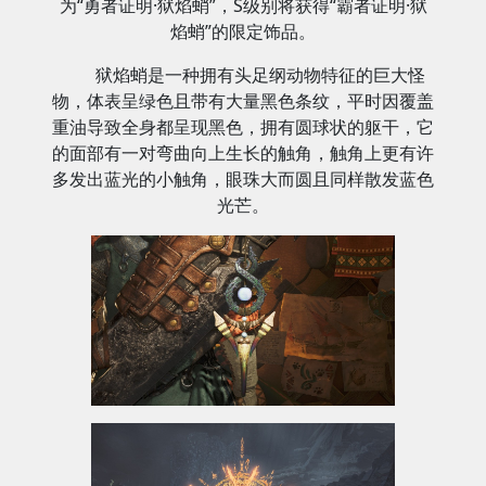
为“勇者证明·狱焰蛸”，S级别将获得“霸者证明·狱
焰蛸”的限定饰品。
狱焰蛸是一种拥有头足纲动物特征的巨大怪
物，体表呈绿色且带有大量黑色条纹，平时因覆盖
重油导致全身都呈现黑色，拥有圆球状的躯干，它
的面部有一对弯曲向上生长的触角，触角上更有许
多发出蓝光的小触角，眼珠大而圆且同样散发蓝色
光芒。