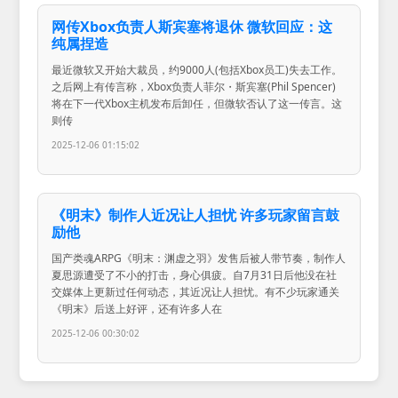
网传Xbox负责人斯宾塞将退休 微软回应：这
纯属捏造
最近微软又开始大裁员，约9000人(包括Xbox员工)失去工作。
之后网上有传言称，Xbox负责人菲尔・斯宾塞(Phil Spencer)
将在下一代Xbox主机发布后卸任，但微软否认了这一传言。这
则传
2025-12-06 01:15:02
《明末》制作人近况让人担忧 许多玩家留言鼓
励他
国产类魂ARPG《明末：渊虚之羽》发售后被人带节奏，制作人
夏思源遭受了不小的打击，身心俱疲。自7月31日后他没在社
交媒体上更新过任何动态，其近况让人担忧。有不少玩家通关
《明末》后送上好评，还有许多人在
2025-12-06 00:30:02