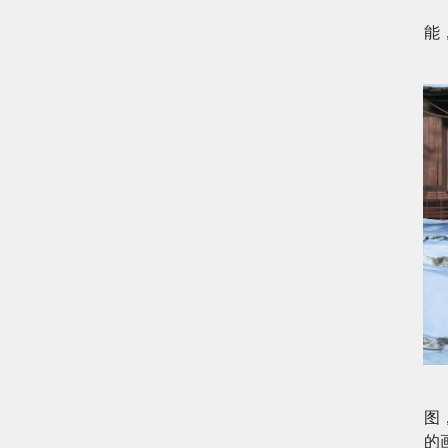
能
图
的