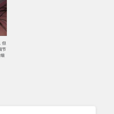
，但
细节
量细