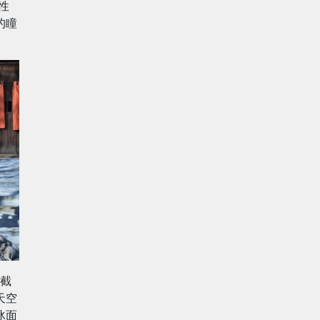
性
的瞳
截
天空
冰面