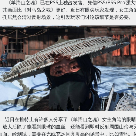
《羊蹄山之魂》已在PS5上独占发售。凭借PS5/PS5 Pro强大
，其画面比《对马岛之魂》更好。近日有眼尖玩家发现，女主角
孔居然会清晰反射场景，这引发玩家们讨论该细节是否必要。
近日在推特上有许多人分享了《羊蹄山之魂》女主角笃的眼睛
，放大后除了能看到眼球的血丝，还能看到即时反射周围山峦与
画面。经测试，需要在光线充足且亮度高的场景中，比如雪地、