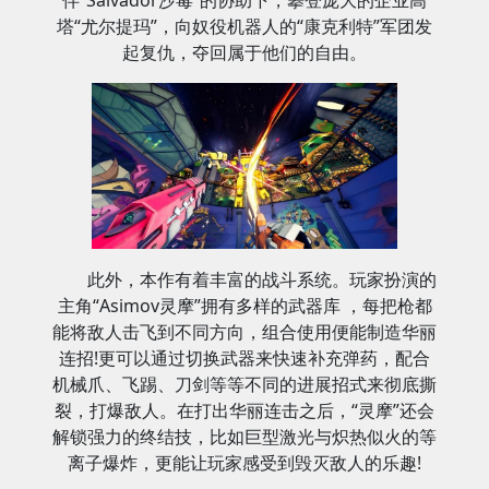
伴“Salvador沙毒”的协助下，攀登庞大的企业高
塔“尤尔提玛”，向奴役机器人的“康克利特”军团发
起复仇，夺回属于他们的自由。
此外，本作有着丰富的战斗系统。玩家扮演的
主角“Asimov灵摩”拥有多样的武器库 ，每把枪都
能将敌人击飞到不同方向，组合使用便能制造华丽
连招!更可以通过切换武器来快速补充弹药，配合
机械爪、飞踢、刀剑等等不同的进展招式来彻底撕
裂，打爆敌人。在打出华丽连击之后，“灵摩”还会
解锁强力的终结技，比如巨型激光与炽热似火的等
离子爆炸，更能让玩家感受到毁灭敌人的乐趣!