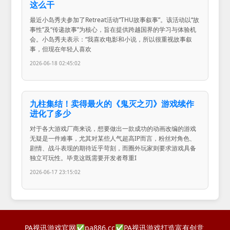
这么干
最近小岛秀夫参加了Retreat活动“THU故事叙事”。该活动以“故
事性”及“传递故事”为核心，旨在提供跨越国界的学习与体验机
会。小岛秀夫表示：“我喜欢电影和小说，所以很重视故事叙
事，但现在年轻人喜欢
2026-06-18 02:45:02
九柱集结！卖得最火的《鬼灭之刃》游戏续作
进化了多少
对于各大游戏厂商来说，想要做出一款成功的动画改编的游戏
无疑是一件难事，尤其对某些人气超高IP而言，粉丝对角色、
剧情、战斗表现的期待近乎苛刻，而圈外玩家则要求游戏具备
独立可玩性。毕竟这既需要开发者尊重I
2026-06-17 23:15:02
PA视讯游戏官网✅pa886.cc✅PA视讯游戏打造富有创意