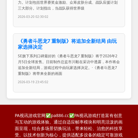
力。计划包括世界赛奖金激励、众筹皮肤分成、战队应援计划
三大部分。计划指出，当战队获得世界级
2026-03-20 02:30:02
《勇者斗恶龙7 重制版》将追加全新结局 由玩
家选择决定
SE旗下系列口碑最好的《勇者斗恶龙7 重制版》将于2026年2
月5日全球发售。日前制作总监市川毅在采访中透露，本作将会
追加全新结局，游戏过程中由玩家选择决定。·《勇者斗恶龙7
重制版》将带来全新的画面
2026-03-19 23:45:02
PA视讯游戏官网✅pa886.cc✅PA视讯游戏打造富有创意
与互动的游戏体验。通过自适应帧率模块和明亮活泼的画
面呈现，结合多场景切换玩法，带来轻松、治愈的科技享
受。以技术创新为核心，提供适配多设备的稳定可靠游戏