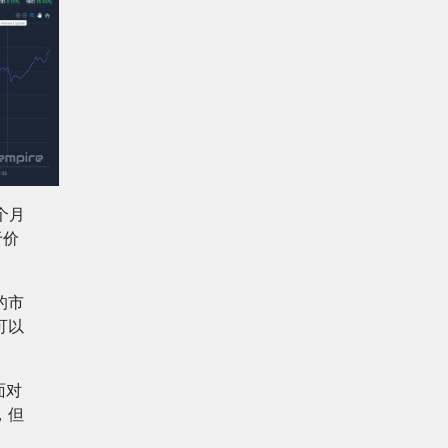
个月
于价
的市
可以
面对
，但