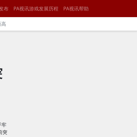
发布
PA视讯游戏发展历程
PA视讯帮助
新高
突
乎牢
前突