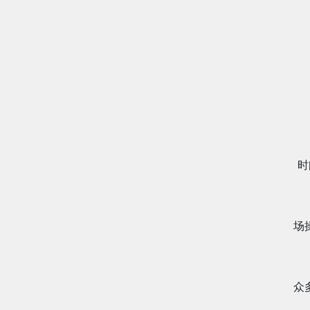
时
场
众