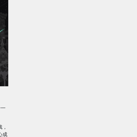
——
戏，
心成