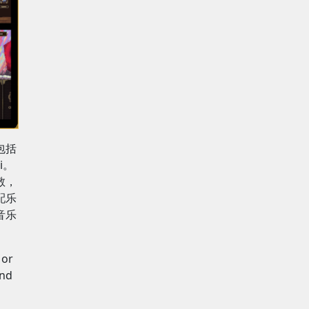
包括
i。
敬，
配乐
音乐
 or
and