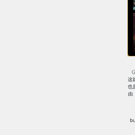
《
这
也
由
bu