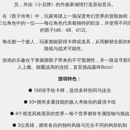
员，并由《小丑牌》的作曲家倾情打造原创音乐。
在《骰子传奇》中，玩家将踏上一场深度奇幻世界的冒险旅程
三位角色中的一位——每位角色代表着独特的职业，并使用不同
的骰子(d6、d8、d12)。
每击败一个敌人，玩家都能获得卡牌或道具，从而解锁全新的
路线与战术可能性。
游戏的乐趣在于掌握掷骰子带来的不可预测性，并一路追寻那
人上瘾、颠覆战局的连招，直至挑战最终Boss!
游戏特色：
● 160张手绘卡牌，提供多样协同与连击
● 50+拥有多重技能的敌人考验你的最强卡组
● 4个视觉风格迥异的世界—每个世界都有专属怪物与挑战
● 3位英雄，拥有各自的独特风格与完全不同的构筑机制