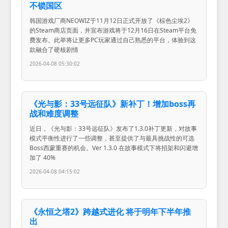
不锁国区
韩国游戏厂商NEOWIZ于11月12日正式开放了《棕色尘埃2》
的Steam商店页面，并宣布游戏将于12月16日在Steam平台免
费发布。此举将让更多PC玩家通过自己熟悉的平台，体验到这
款融合了硬核剧情
2026-04-08 05:30:02
《光与影：33号远征队》新补丁！增加boss再
战和难度调整
近日，《光与影：33号远征队》发布了1.3.0补丁更新，对故事
模式平衡性进行了一些调整，甚至提供了与最具挑战性的可选
Boss西蒙重赛的机会。Ver 1.3.0 在故事模式下将招架和闪避增
加了 40%
2026-04-08 04:15:02
《永恒之塔2》跨越式进化 将于明年下半年推
出