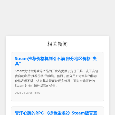
相关新闻
Steam推荐价格机制引不满 部分地区价格“失
真”
Steam为销售游戏等产品的开发者提供了定价工具，该工具包
含自动应用“推荐价格”的功能。然而，部分用户对当前的推荐
价格表示不满，认为其未能反映现实状况。面向全球开放的
Steam支持约40种货币的销售。
2026-04-08 06:15:02
冒汗心跳的RPG 《棕色尘埃2》Steam版官宣