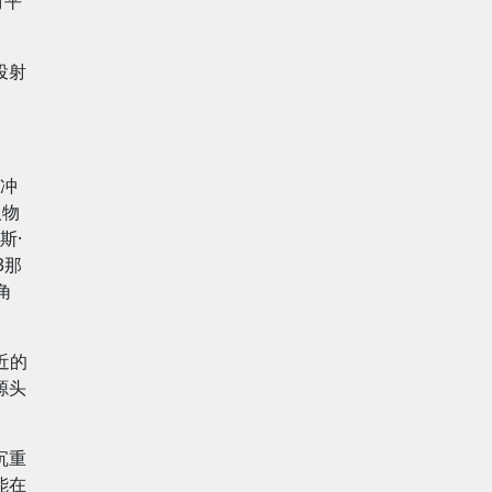
对平
投射
觉冲
人物
斯·
3那
角
近的
的源头
。
沉重
能在