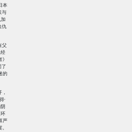
日本
仅与
仇加
血仇
在父
已经
者》
固了
迷的
开，
得·
的阴
循环
算严
宴。