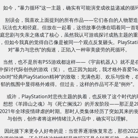
如今，“暴力循环”这一主题，确实有可能演变成收益递减的循
别误会，我喜欢上面提到的所有作品——它们各自的人物塑造
，玩法也大相径庭。但放在一起看，这些故事仿佛在唱着同一首
庭悲剧与失亲之痛成了核心，虽然我认可游戏探讨成熟主题的重
，但如今我真的觉得自己像是被同一个观点反复砸头。PlayStati
对“暴力与悲伤”的痴迷，正陷入一种审美疲劳的死循环。
当然，也不是所有PS5游戏都这样——《宇宙机器人》就不是
中探讨代际创伤的游戏（笑）。也正因为如此，我才格外喜爱Te
sobi对“经典PlayStation精神”的致敬：充满色彩、欢乐与惊奇，
郁的氛围中显得格外难得。但过去，这样的作品可不是“例外”。
或许，PlayStation对悲伤主题的执着，也反映了这个时代的
。想想《羊蹄山之魂》与《死亡搁浅2》的开发阶段——那正是20
2021年全球疫情肆虐的时期。那时人类集体经历了突如其来的
与创伤，创作者将这种情绪注入作品中，确实可以理解。
因此接下来更令人好奇的是：当世界逐渐恢复常态，那些202