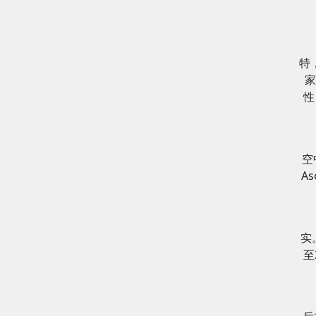
特
家
性
空
A
实
至