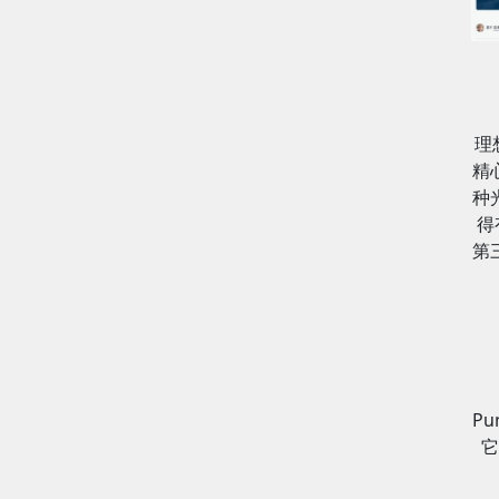
理
精
种
得
第
P
它