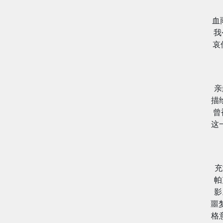
血
我
哀
亲
描
曾
这
充
帕
影
噩
格