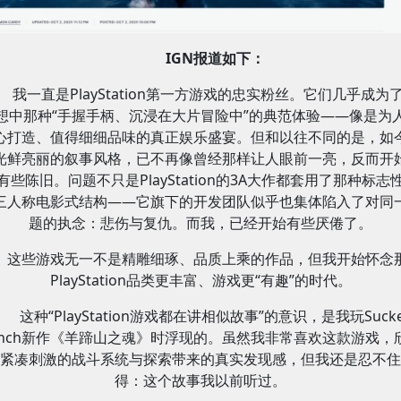
IGN报道如下：
我一直是PlayStation第一方游戏的忠实粉丝。它们几乎成为
想中那种“手握手柄、沉浸在大片冒险中”的典范体验——像是为
心打造、值得细细品味的真正娱乐盛宴。但和以往不同的是，如
光鲜亮丽的叙事风格，已不再像曾经那样让人眼前一亮，反而开
有些陈旧。问题不只是PlayStation的3A大作都套用了那种标志
三人称电影式结构——它旗下的开发团队似乎也集体陷入了对同
题的执念：悲伤与复仇。而我，已经开始有些厌倦了。
这些游戏无一不是精雕细琢、品质上乘的作品，但我开始怀念
PlayStation品类更丰富、游戏更“有趣”的时代。
这种“PlayStation游戏都在讲相似故事”的意识，是我玩Sucke
unch新作《羊蹄山之魂》时浮现的。虽然我非常喜欢这款游戏，
紧凑刺激的战斗系统与探索带来的真实发现感，但我还是忍不住
得：这个故事我以前听过。