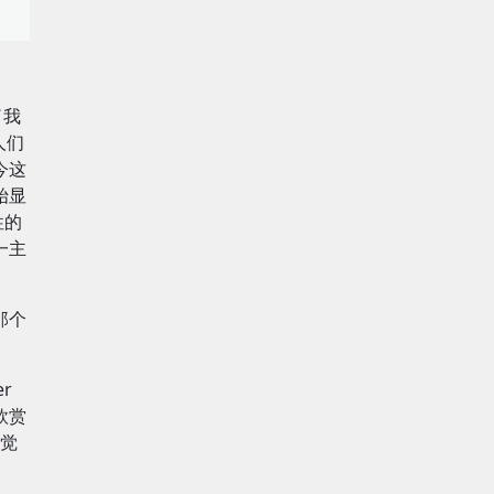
了我
人们
今这
始显
性的
一主
那个
r
欣赏
觉