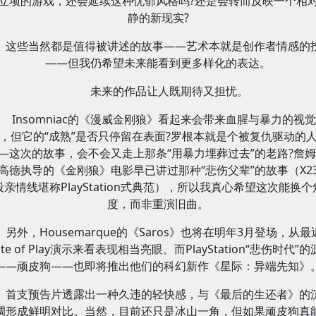
立项的游戏，还会延续这种忧郁风格吗?还是会转而反映一个相
静的新现实?
这些当然都是值得被讲述的故事——艺术本就是创作者情感的
——但我仍希望未来能看到更多样化的表达。
未来的作品让人既期待又担忧。
Insomniac的《漫威金刚狼》看起来会带来血腥与暴力的视
，但它的“成熟”是否只停留在表面?罗根本就是个被复仇驱动的
—这次的故事，会不会又走上那条“用暴力埋葬过去”的老路?詹姆
高德执导的《金刚狼》电影早已讲过那种“悲伤父辈”的故事（X2
段亲情线堪称PlayStation式典范），所以我真心希望这次能换个
度，而非重演旧曲。
另外，Housemarque的《Saros》也将在明年3月登场，从最
ate of Play演示来看表现相当亮眼。而PlayStation“悲伤时代”
——顽皮狗——也即将推出他们的科幻新作《星际：异端先知》
首支预告片透露出一种久违的轻快感，与《最后的生还者》的
调形成鲜明对比。当然，目前还只是冰山一角，但如果顽皮狗真