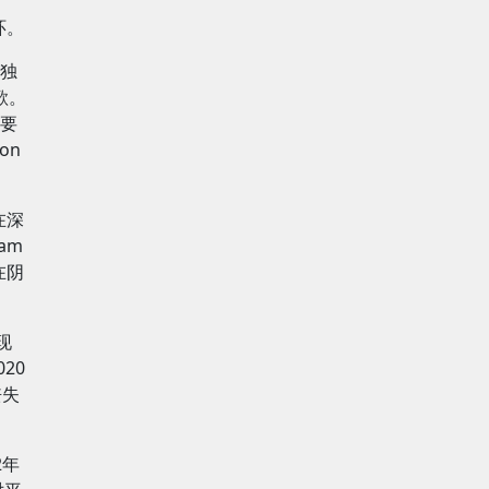
环。
独
歌。
要
on
在深
am
在阴
现
20
丧失
2年