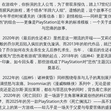
在游戏中，你扮演的主人公笃，为了替双亲报仇，踏上17世纪
雨腥风的旅程，逐个猎杀“羊蹄六人组”。遗憾的是，这个故事不
今年早些时候通关的《刺客信条：影》剧情相似——同样是“复
伤”的组合——更像是PlayStation近年来的标准模板：一个关于
与悲痛的故事。
2020年的《最后的生还者2》显然是这一潮流的开端——艾莉
般的乔尔死后陷入疯狂的复仇漩涡。而2013年的初代作品，就
绘了乔尔如何在失去亲生女儿后挣扎求生。当年，《最后的生还
被视为“悲伤老爸游戏”浪潮的起点，2018年的《战神4》更是巩
一印象。如今回头看，那些游戏成了PlayStation对“悲伤”主题沉
奠基石。
2022年的《战神5：诸神黄昏》同样围绕母亲与儿子的离别展
满愤怒与哀痛。Insomniac的《漫威蜘蛛侠》系列中，无论是彼
克还是迈尔斯·莫拉莱斯，都在与罪恶抗争的同时，背负着亡亲
。2020年的《死亡回归》是一场源于主角塞琳家庭创伤的科幻
梦。而2025年的另一款PlayStation大作《死亡搁浅2》——虽不
意义上的第一方游戏——却几乎是一场关于父爱与母爱苦痛的盛