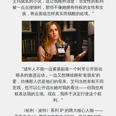
艾玛成名的小说，这让我格外清楚：当女性的权利
被一点点侵蚀时，那些不像她拥有特权的女性和女
孩，将会面临怎样真实而残酷的处境。”
“成年人不能一边紧紧贴靠一个时常公开鼓动
暗杀的激进运动，一边又想继续拥有‘老朋友’的
爱，仿佛那人仍是他们的母亲。艾玛当然有权不同
意我，也可以公开说出她对我的看法——但我也有
权表达我的立场。现在，我终于决定行使这个权
利。”
《哈利・波特》系列 IP 的两大核心人物 ——