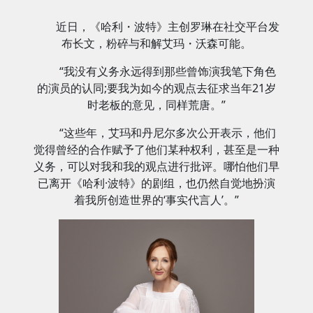
近日，《哈利・波特》主创罗琳在社交平台发
布长文，粉碎与和解艾玛・沃森可能。
“我没有义务永远得到那些曾饰演我笔下角色
的演员的认同;要我为如今的观点去征求当年21岁
时老板的意见，同样荒唐。”
“这些年，艾玛和丹尼尔多次公开表示，他们
觉得曾经的合作赋予了他们某种权利，甚至是一种
义务，可以对我和我的观点进行批评。哪怕他们早
已离开《哈利·波特》的剧组，也仍然自觉地扮演
着我所创造世界的‘事实代言人’。”