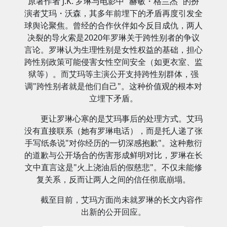
原著作者 J.K. 罗琳与电影中 “赫敏・格兰杰” 的扮
演者艾玛・沃森，其多年前埋下的矛盾再度引发全
球舆论聚焦。曾经的合作伙伴如今反目成仇，两人
决裂的导火索是2020年罗琳关于跨性别者的争议
言论。罗琳认为生理性别是女性权益的基础，担心
跨性别政策可能侵害女性空间安全（如更衣室、监
狱等）。而艾玛等主演公开支持跨性别群体，强
调"跨性别者就是他们自己"。这种价值观的根本对
立埋下矛盾。
更让罗琳心寒的是艾玛事后的处理方式。艾玛
没有直接联系（她有罗琳电话），而是托人递了张
手写纸条说"对你经历的一切深感抱歉"。这种敷衍
的道歉与公开场合的伤害形成鲜明对比，罗琳在长
文中直言这是"火上浇油后的假慈悲"。不仅未能修
复关系，反而让两人之间的信任彻底崩塌。
截至目前，艾玛方面尚未就罗琳的长文内容作
出新的公开回应。