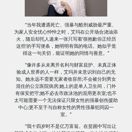
“当年我遭遇死亡、强暴与酷刑威胁最严重、
为家人安全忧心忡忡之时，艾玛在公开场合浇油添
火，随后却托人递来一张只写着‘很抱歉你正经历
这些’的手写便条，她明明有我的电话。她似乎觉
得这一句关切，能证明她的同情与善意。”
“像许多从未离开名利与财富庇护、未真正体
验成人世界的人一样，艾玛并未意识到自己的无
知。她永远不需要无家者收容所;不会被分到男女
混住的公立医院病房;她上的是单人卫生间，门外
有保安把守;她不必去市政泳池的混用更衣室;也不
太可能需要一个无法保证只限女性的强暴创伤援助
中心;更不至于与自称女性的男性强暴犯同囚一
室。”
“我十四岁时不是亿万富翁。在贫困中写出让