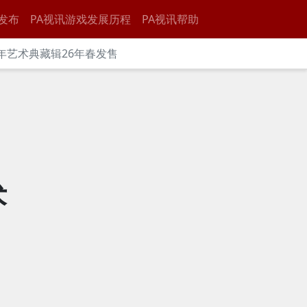
发布
PA视讯游戏发展历程
PA视讯帮助
周年艺术典藏辑26年春发售
！
术