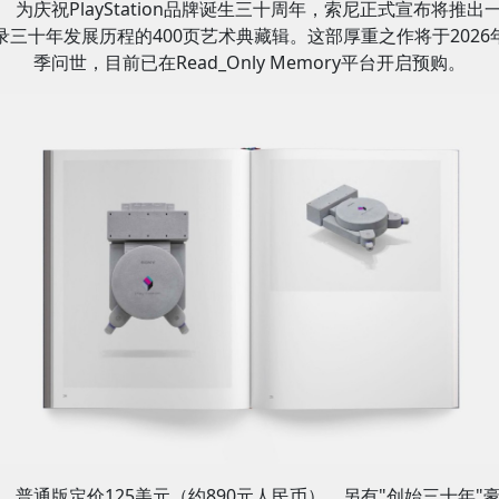
为庆祝PlayStation品牌诞生三十周年，索尼正式宣布将推出
录三十年发展历程的400页艺术典藏辑。这部厚重之作将于2026
季问世，目前已在Read_Only Memory平台开启预购。
普通版定价125美元（约890元人民币），另有"创始三十年"