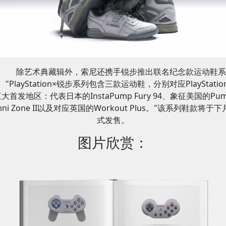
除艺术典藏辑外，索尼还携手锐步推出联名纪念款运动鞋系
。"PlayStation×锐步系列包含三款运动鞋，分别对应PlayStatio
大首发地区：代表日本的InstaPump Fury 94、象征美国的Pu
ni Zone II以及对应英国的Workout Plus。"该系列鞋款将于
式发售。
图片欣赏：