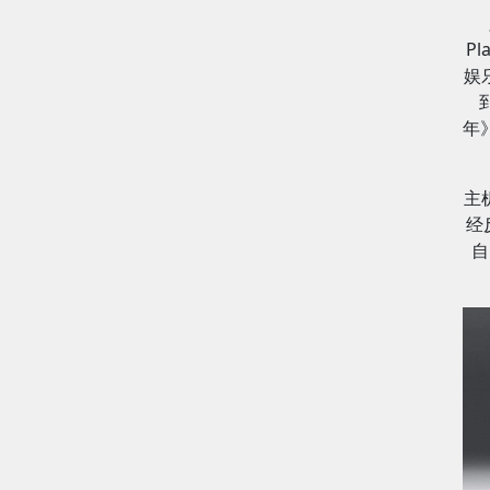
P
娱
年
主
经
自