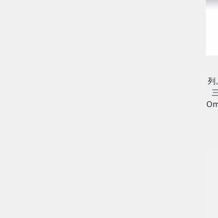
列
三
Om