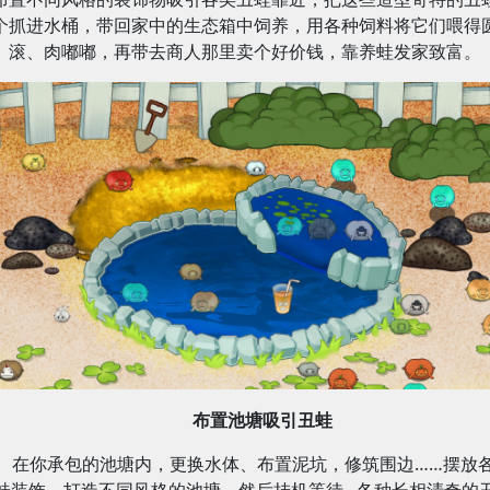
个抓进水桶，带回家中的生态箱中饲养，用各种饲料将它们喂得
滚、肉嘟嘟，再带去商人那里卖个好价钱，靠养蛙发家致富。
布置池塘吸引丑蛙
在你承包的池塘内，更换水体、布置泥坑，修筑围边……摆放
蛙装饰，打造不同风格的池塘，然后挂机等待...各种长相清奇的