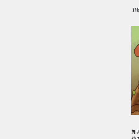
丑
如
边