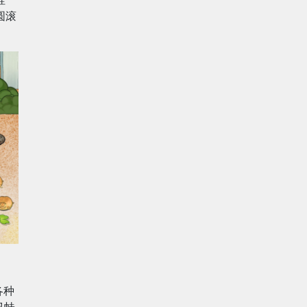
圆滚
各种
丑蛙