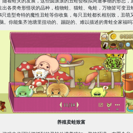
随着蛙灾的发展，这些圆滚滚的丑蛙会模拟周遭事物的形态，
生出各类奇形怪状的品种，植物蛙、猫蛙、龟蛙，万物皆可变丑
44只造型奇特的魔性丑蛙等你收集，每只丑蛙都长相别致，丑萌
脑。你能集齐池塘里扭动的、蹦跶的、难以描述的青蛙全家福吗
养殖卖蛙致富