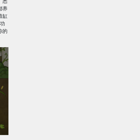
、悉
都养
殖缸
功
你的