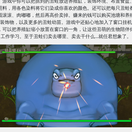
游戏中你可以把抓到的丑蛙放进养殖缸，装饰环境、布置食盆
照料，用各色染料将它们染成你喜欢的颜色。还可以把每只丑蛙
圆滚滚、肉嘟嘟，然后再高价卖掉。赚来的钱可以购买池塘和养
装饰物，以及更多的丑蛙幼苗。游戏中还贴心地加入了窗口挂机
，可以把养殖缸缩小放置在窗口的一角，让这些丑萌的生物陪伴
工作学习。至于丑蛙们卖去哪里、卖去干什么...就任君想象了。