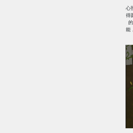
心
得
的
能