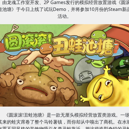
由龙魂工作室开发、2P Games发行的模拟经营放置游戏《圆滚
蛙池塘》于今日上线了试玩Demo，并将参加10月份的Steam新
活动。
《圆滚滚!丑蛙池塘》是一款无厘头模拟经营放置类游戏。一
其来的蛙灾席卷了整个马铃薯镇，而你却从中嗅出了商机。在水
布置不同风格的装饰物吸引各类丑蛙靠近，把这些造型奇特的丑