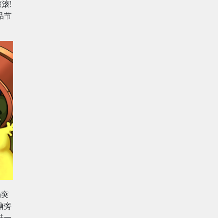
滚!
品节
场突
塘旁
蛙一