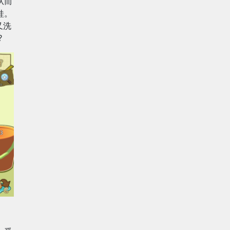
从而
蛙。
又洗
?