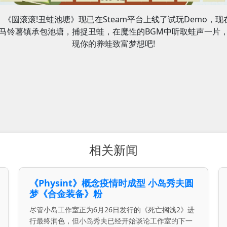
《圆滚滚!丑蛙池塘》现已在Steam平台上线了试玩Demo，现
马铃薯镇承包池塘，捕捉丑蛙，在魔性的BGM中听取蛙声一片
现你的养蛙致富梦想吧!
相关新闻
《Physint》概念疫情时成型 小岛秀夫圆
梦《合金装备》粉
尽管小岛工作室正为6月26日发行的《死亡搁浅2》进
行最终润色，但小岛秀夫已经开始谈论工作室的下一