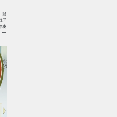
，就
戳屏
游戏
，一