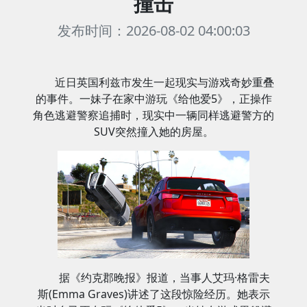
撞击
发布时间：2026-08-02 04:00:03
近日英国利兹市发生一起现实与游戏奇妙重叠
的事件。一妹子在家中游玩《给他爱5》，正操作
角色逃避警察追捕时，现实中一辆同样逃避警方的
SUV突然撞入她的房屋。
据《约克郡晚报》报道，当事人艾玛·格雷夫
斯(Emma Graves)讲述了这段惊险经历。她表示