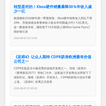
转型是对的！Xbox硬件销量暴降30％年收入减
少一亿
根据微软2026财年第一季度财报，Xbox硬件销售收入同比下滑
29%，导致游戏业务整体收入较去年同期减少约1.13亿美元。
这一数据发布前，微软曾于10月初因上调Xbox Game Pass订
阅价格引发
2026-08-02 03:15:03
《巫师4》让众人期待 CDPR跻身欧洲最有价值
公司之一
CDPR无疑是当今最优秀的游戏开发商之一。凭借《巫师3》
《赛博朋克2077》等热门大作，这家波兰开发商在业界留下了
深刻印记。随着《巫师4》开发深入，CDPR的影响力还在不断
上涨。《巫师4》距离正式发售
2026-08-02 01:45:03