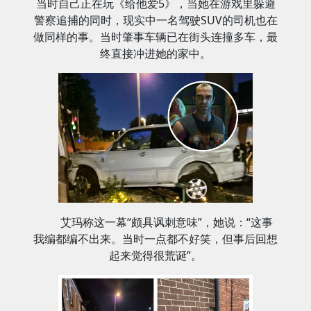
当时自己正在玩《给他爱5》，当她在游戏里躲避
警察追捕的同时，现实中一名驾驶SUV的司机也在
做同样的事。当时肇事车辆已在街头连撞多车，最
终直接冲进她的家中。
艾玛称这一幕“颇具讽刺意味”，她说：“这事
我编都编不出来。当时一点都不好笑，但事后回想
起来觉得很荒诞”。