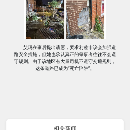
艾玛在事后提出请愿，要求利兹市议会加强道
路安全措施，但她也承认真正的肇事者往往不会遵
守规则。由于该地区有大量司机不遵守交通规则，
这条道路已成为“死亡陷阱”。
相关新闻