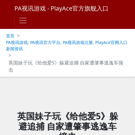
PA视讯游戏 - PlayAce官方旗舰入口
>
首页
PA视讯游戏, PA视讯官方平台, PA视讯游戏注册, PlayAce官网入口
新闻资讯
>
英国妹子玩《给他爱5》躲避追捕 自家遭肇事逃逸车撞
击
英国妹子玩《给他爱5》躲
避追捕 自家遭肇事逃逸车