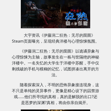
大宇资讯《伊藤润二狂热：无尽的囹圄》
Steam页面曝光，呈现经典洋楼与心理惊悚氛围。
《伊藤润二狂热：无尽的囹圄》以诡谲异象与
心理惊悚为主轴，故事发生在一栋与世隔绝的神秘
洋楼中。一名失忆的大学生于洋楼中苏醒，手中仅
剩残破的手机与模糊的记忆，试图拼凑出离开的方
法。
随着探索深入，不明的恐怖异象接连现身，这
不只是单纯的灵异事件，更像是精心设下的囚禁游
戏……他们所寻找的真相，真的是解脱的出口?还
是恶梦的深渊?真相，将由你亲自揭开。