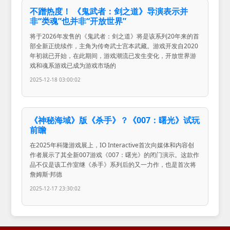
不蹭热度！ 《鬼武者：剑之道》导演表示并
非“类魂”也并非“开放世界”
将于2026年发售的《鬼武者：剑之道》将是该系列20年来的首
部全新正统续作，主角为传奇武士宫本武藏。游戏开发自2020
年初就已开始，在此期间，游戏潮流已发生变化，开放世界游
戏和魂系游戏已成为游戏市场的
2025-12-18 03:00:02
《神秘海域》版《杀手》？《007：曙光》试玩
前瞻
在2025年科隆游戏展上，IO Interactive首次向媒体和内容创
作者展示了其全新007游戏《007：曙光》的闭门演示。这款作
品不仅是该工作室继《杀手》系列后的又一力作，也是首次将
詹姆斯·邦德
2025-12-17 23:30:02