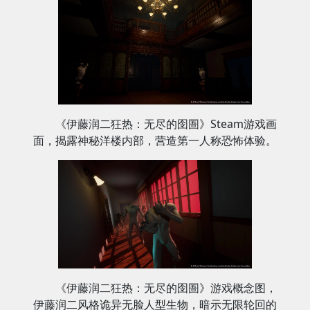
《伊藤润二狂热：无尽的囹圄》Steam游戏画
面，揭露神秘洋楼内部，营造第一人称恐怖体验。
《伊藤润二狂热：无尽的囹圄》游戏概念图，
伊藤润二风格诡异无脸人型生物，暗示无限轮回的