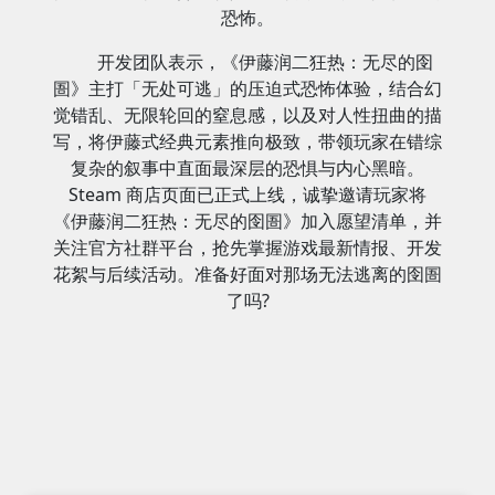
恐怖。
开发团队表示，《伊藤润二狂热：无尽的囹
圄》主打「无处可逃」的压迫式恐怖体验，结合幻
觉错乱、无限轮回的窒息感，以及对人性扭曲的描
写，将伊藤式经典元素推向极致，带领玩家在错综
复杂的叙事中直面最深层的恐惧与内心黑暗。
Steam 商店页面已正式上线，诚挚邀请玩家将
《伊藤润二狂热：无尽的囹圄》加入愿望清单，并
关注官方社群平台，抢先掌握游戏最新情报、开发
花絮与后续活动。准备好面对那场无法逃离的囹圄
了吗?