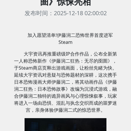
圄》惊悚亮相
发布时间：2025-12-18 02:00:02
加入愿望清单!伊藤润二恐怖世界首度进军
Steam
大宇资讯再推重磅级IP合作作品，公布全新第
一人称恐怖新作《伊藤润二狂热：无尽的囹圄》，
于Steam商店页释出游戏画面，让粉丝先睹为快。
延续大宇资讯对悬疑与恐怖题材的深耕，这次携手
日本恐怖漫画大师伊藤润二，将其动画作品《伊藤
润二狂热：日本恐怖故事》改编为沉浸式游戏，融
合伊藤润二独特的诡异画风与心理惊悚叙事，玩家
将进入一场由恐惧、混乱与执念交织而成的噩梦迷
宫，亲身体验伊藤润二式的惊恐世界。