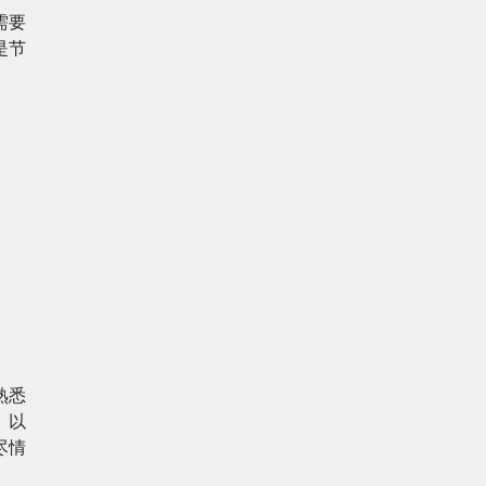
需要
是节
熟悉
、以
尽情