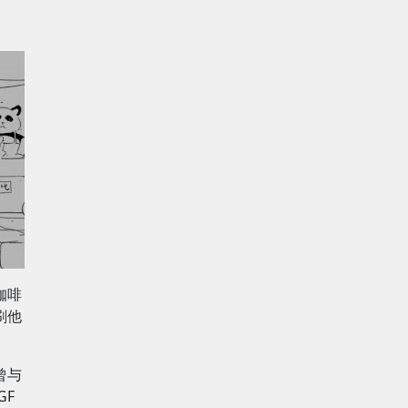
咖啡
刷他
曾与
GF