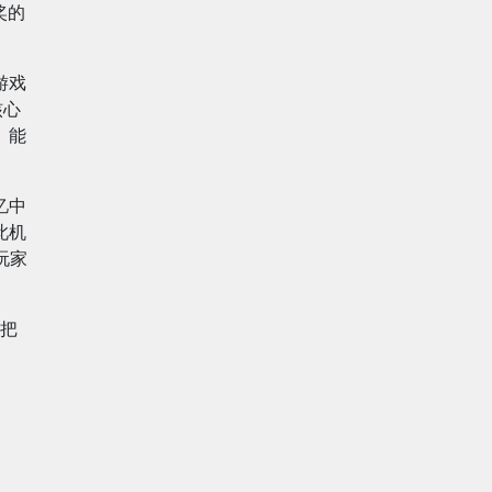
奖的
游戏
核心
》能
忆中
此机
玩家
把