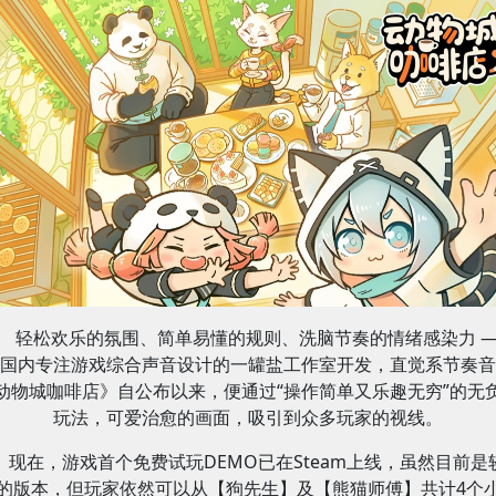
轻松欢乐的氛围、简单易懂的规则、洗脑节奏的情绪感染力 
国内专注游戏综合声音设计的一罐盐工作室开发，直觉系节奏音
动物城咖啡店》自公布以来，便通过“操作简单又乐趣无穷”的无
玩法，可爱治愈的画面，吸引到众多玩家的视线。
现在，游戏首个免费试玩DEMO已在Steam上线，虽然目前是
的版本，但玩家依然可以从【狗先生】及【熊猫师傅】共计4个