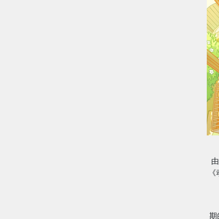
由
《
期