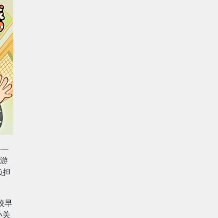
——
游
负担
较早
小关