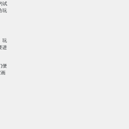
的试
给玩
。玩
要进
们便
家画