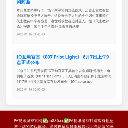
冈封圣
昨日梵蒂冈举行了一场非同寻常的封圣仪式：历史上首次有普
通玩家被授予圣人称号。这位来自意大利的少年因生前事迹在
天主教徒中享有盛誉，逝世后获教会追封圣人。据《天主教评
论》报道，米兰少年卡洛·阿库蒂斯自幼虔
2026-01-16 01:45:03
IO互动官宣《007 Frist Light》 6月7日上午9
点正式公布
《杀手》系列开发商IO互动官宣了其首个以詹姆斯·邦德为主角
的电子游戏《007 Frist Light》。IO互动宣布他们将于北京时间
6月7日上午9点举办IO互动发布会（IO Interactive
2026-01-16 00:00:03
PA视讯游戏官网✅pa886.cc✅PA视讯游戏打造富有创意
与互动的游戏体验。通过自适应帧率模块和明亮活泼的画