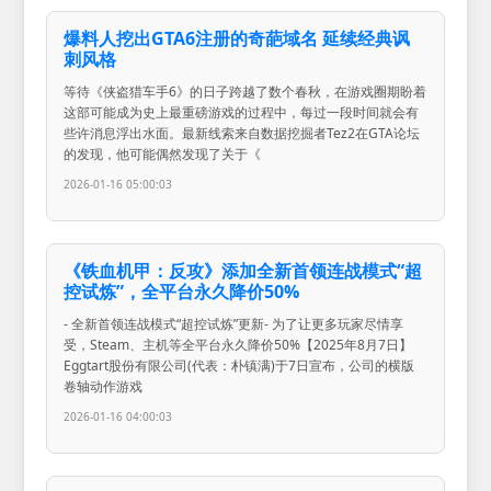
爆料人挖出GTA6注册的奇葩域名 延续经典讽
刺风格
等待《侠盗猎车手6》的日子跨越了数个春秋，在游戏圈期盼着
这部可能成为史上最重磅游戏的过程中，每过一段时间就会有
些许消息浮出水面。最新线索来自数据挖掘者Tez2在GTA论坛
的发现，他可能偶然发现了关于《
2026-01-16 05:00:03
《铁血机甲：反攻》添加全新首领连战模式“超
控试炼”，全平台永久降价50%
- 全新首领连战模式“超控试炼”更新- 为了让更多玩家尽情享
受，Steam、主机等全平台永久降价50%【2025年8月7日】
Eggtart股份有限公司(代表：朴镇满)于7日宣布，公司的横版
卷轴动作游戏
2026-01-16 04:00:03