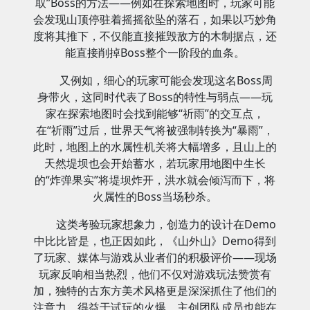
取”Boss的方法——例如在探索地图时，玩家可能
会发现山顶停驻着摇摇欲坠的落石，如果以巧妙角
度将其推下，不仅能直接摧毁敌方的木制据点，还
能直接削掉Boss整个一阶段的血条。
又例如，细心的玩家可能会发现这名Boss周
身带火，这同时代表了Boss的特性与弱点——玩
家在探索地图时会找到能够“祈雨”的交互点，
在“祈雨”过后，世界天气将被强制转换为“暴雨”，
此时，地图上的水属性机关将大幅增多，且山上的
天然堤坝也会开始蓄水，若玩家用地图中生长
的“炸弹果实”将堤坝炸开，洪水就会倾泻而下，将
火属性的Boss当场秒杀。
这类考验玩家想象力，创造力的设计在Demo
中比比皆是，也正因如此，《山外山》Demo得到
了玩家、媒体与游戏从业者们的积极评价——现场
玩家反响相当热烈，他们不仅对游戏玩法赞赏有
加，独特的古东方美术风格更是深深抓住了他们的
注意力。得益于试玩的火爆，主创团队成员也能在