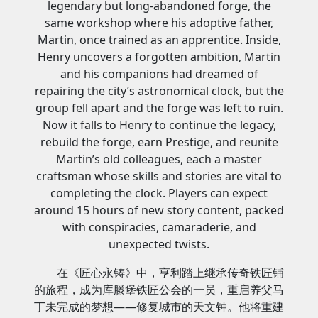
legendary but long-abandoned forge, the
same workshop where his adoptive father,
Martin, once trained as an apprentice. Inside,
Henry uncovers a forgotten ambition, Martin
and his companions had dreamed of
repairing the city’s astronomical clock, but the
group fell apart and the forge was left to ruin.
Now it falls to Henry to continue the legacy,
rebuild the forge, earn Prestige, and reunite
Martin’s old colleagues, each a master
craftsman whose skills and stories are vital to
completing the clock. Players can expect
around 15 hours of new story content, packed
with conspiracies, camaraderie, and
unexpected twists.
在《匠心永铸》中，亨利踏上继承传奇铁匠铺
的旅程，成为库滕堡铁匠公会的一员，重启养父马
丁未完成的梦想——修复城市的天文钟。他将重建