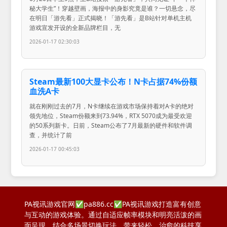
秘大学生”！穿越壁画，海报中的身影究竟是谁？一切悬念，尽
在明日「游先看」正式揭晓！「游先看」是B站针对单机主机
游戏宣发开设的全新品牌栏目，无
2026-01-17 02:30:03
Steam最新100大显卡公布！N卡占据74%份额
血洗A卡
就在刚刚过去的7月，N卡继续在游戏市场保持着对A卡的绝对
领先地位，Steam份额来到73.94%，RTX 5070成为最受欢迎
的50系列新卡。日前，Steam公布了7月最新的硬件和软件调
查，并统计了前
2026-01-17 00:45:03
PA视讯游戏官网✅pa886.cc✅PA视讯游戏打造富有创意
与互动的游戏体验。通过自适应帧率模块和明亮活泼的画
面呈现，结合多场景切换玩法，带来轻松、治愈的科技享