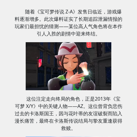
随着《宝可梦传说 Z-A》发售日临近，游戏爆
料逐渐增多。此次爆料证实了长期追踪泄漏情报的
玩家们最担忧的猜测——某位高人气角色将在本作
引人入胜的剧情中迎来终结。
这位注定走向终局的角色，正是2013年《宝
可梦 X/Y》中的关键人物——AZ。这位曾背负悲伤
过去的卡洛斯国王，因与花叶蒂的友谊破裂而陷入
漫长痛苦，最终在卡洛斯传说结局与挚友重逢获得
救赎。