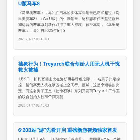
U版马车8
《马里奥赛车：世界》在日本的实体零售销量已正式超过《马
里奥赛车8》（Wii U版）的生涯销量，这标志着任天堂这款长
期运营的赛车系列新作取得了重大成就。截至本周，《马里奥
赛车：世界》自2025年6月5
2026-01-17 03:45:03
抽象行为！Treyarch联合创始人用无人机干扰
救火被捕
1月9日，帕利塞德山火在洛杉矶县肆虐之际，一名男子决定操
控一架侦察无人机在该区域上空飞行。显然，这是个糟糕的决
定。而这名男子正是《使命召唤》系列开发商Treyarch工作室
的联合创始人彼得·T·阿克曼
2026-01-17 02:45:03
6·20B站“游”先看开启 重磅新游视频独家首发
6月20日早上9点，上B站搜索「游先看」，共同见证“下一个神