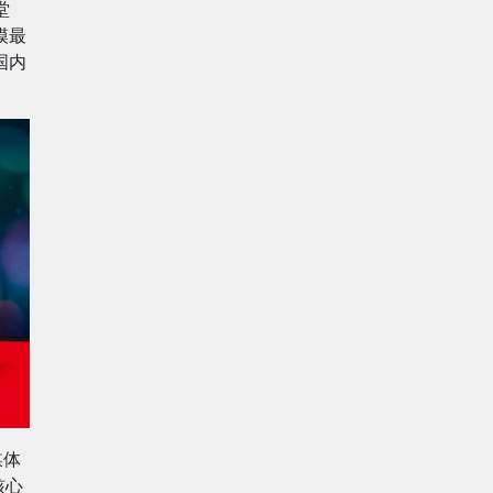
堂
模最
国内
媒体
核心