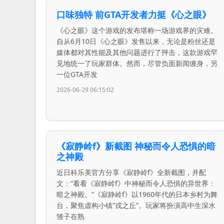
口味独特 前GTA开发者力挺《心之眼》
《心之眼》这个游戏的发布堪称一场游戏界的灾难。
自从6月10日《心之眼》发售以来，无论是粉丝还是
媒体都对其性能及其他问题进行了抨击，这款游戏罕
见地统一了玩家群体。然而，尽管负面新闻缠身，另
一位GTA开发
2026-06-29 06:15:02
《寂静岭f》新截图 神秘而令人恐惧的暗
之神殿
近日科乐美官方分享《寂静岭f》全新截图，并配
文：“看看《寂静岭f》中神秘而令人恐惧的异世界：
暗之神殿。”《寂静岭f》以1960年代的日本乡村为舞
台，聚焦虚构小镇“戎之丘”。玩家将扮演高中生深水
雏子在熟