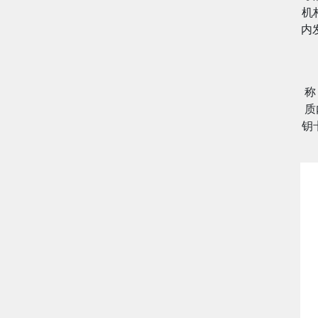
机
内
称
质
钥