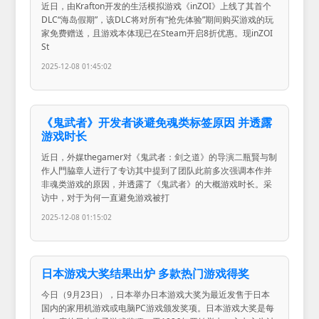
近日，由Krafton开发的生活模拟游戏《inZOI》上线了其首个
DLC“海岛假期”，该DLC将对所有“抢先体验”期间购买游戏的玩
家免费赠送，且游戏本体现已在Steam开启8折优惠。现inZOI
St
2025-12-08 01:45:02
《鬼武者》开发者谈避免魂类标签原因 并透露
游戏时长
近日，外媒thegamer对《鬼武者：剑之道》的导演二瓶賢与制
作人門脇章人进行了专访其中提到了团队此前多次强调本作并
非魂类游戏的原因，并透露了《鬼武者》的大概游戏时长。采
访中，对于为何一直避免游戏被打
2025-12-08 01:15:02
日本游戏大奖结果出炉 多款热门游戏得奖
今日（9月23日），日本举办日本游戏大奖为最近发售于日本
国内的家用机游戏或电脑PC游戏颁发奖项。日本游戏大奖是每