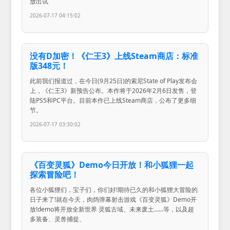
放出试
2026-07-17 04:15:02
没有D加密！《仁王3》上线Steam商店：标准
版348元！
此前我们报道过，在今日(9月25日)的索尼State of Play发布会
上，《仁王3》新预告公布。本作将于2026年2月6日发售，登
陆PS5和PC平台。目前本作已上线Steam商店，公布了更多细
节。
2026-07-17 03:30:02
《百变灵狐》Demo今日开放！和小狐狸一起
探索冒险吧！
各位小狐狸们，宝子们，你们好!期待已久的和小狐狸大冒险的
日子来了!就在今天，肉鸽弹幕射击游戏《百变灵狐》Demo开
放!demo将开放全新世界 灵狐古域、未来废土......等，以及超
多装备、灵兽捕捉、