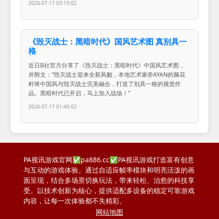
2026-07-17 03:15:02
《毁灭战士：黑暗时代》国风艺术图 真别具一
格
近日B社官方分享了《毁灭战士：黑暗时代》中国风艺术图，
并附文：“毁灭战士迎来全新风貌，本地艺术家@AYAN的脑花
籽将中国风与毁灭战士完美融合，打造了别具一格的视觉作
品。黑暗时代已开启，马上加入战场！”
2026-07-17 01:45:02
PA视讯游戏官网✅pa886.cc✅PA视讯游戏打造富有创意
与互动的游戏体验。通过自适应帧率模块和明亮活泼的画
面呈现，结合多场景切换玩法，带来轻松、治愈的科技享
受。以技术创新为核心，提供适配多设备的稳定可靠游戏
内容，让每一次体验都不失精彩。
网站地图