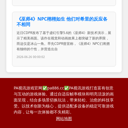
《巫师4》NPC栩栩如生 他们对希里的反应各
不相同
近日CDPR发布了基于虚幻引擎5.6的《巫师4》新技术演示，展
示了精美画面。该作在视觉和动画效果上都突破了新的界限，
而这仅是冰山一角。早先CDPR曾宣称，《巫师4》NPC们将拥
有独特的个性，并营造出自
2026-06-26 00:00:02
PA视讯游戏官网✅pa886.cc✅PA视讯游戏打造富有创意
与互动的游戏体验。通过自适应帧率模块和明亮活泼的画
面呈现，结合多场景切换玩法，带来轻松、治愈的科技享
受。以技术创新为核心，提供适配多设备的稳定可靠游戏
内容，让每一次体验都不失精彩。
网站地图