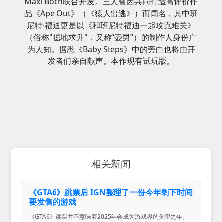
Maxi Boch联合开发。三人曾因共同打造高评价作
品《Ape Out》（《猿人出逃》）而闻名，其中班
尼特·福迪更是以《和班尼特福迪一起攻克难关》
（俗称"掘地求升"，又称“壶男”）的制作人身份广
为人知。据悉《Baby Steps》中的旁白也将由开
发者们亲自献声。本作现有试玩版。
相关新闻
《GTA6》跳票后 IGN整理了一份今年剩下时间
要发售的游戏
《GTA6》跳票并不意味着2025年会成为游戏界的失望之年。