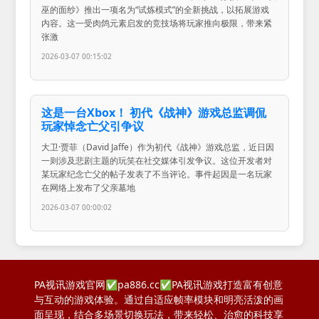
巫的面纱》推出一项名为“试炼模式”的全新挑战，以拓展游戏
内容。这一受肉鸽元素启发的竞技场将玩家推向极限，带来紧
张激
2026-03-07 00:15:02
这是一台Xbox！ 初代《战神》游戏总监调侃
玩家悼念亡父引争议
大卫·贾菲（David Jaffe）作为初代《战神》游戏总监，近日因
一则涉及悲剧主题的玩笑在社交媒体引发争议。这位开发者对
某玩家纪念亡父的帖子发表了不当评论。事件起因是一名玩家
在网络上发布了父亲墓地
2026-03-07 00:00:02
PA视讯游戏官网✅pa886.cc✅PA视讯游戏打造富有创意
与互动的游戏体验。通过自适应帧率模块和明亮活泼的画
面呈现，结合多场景切换玩法，带来轻松、治愈的科技享