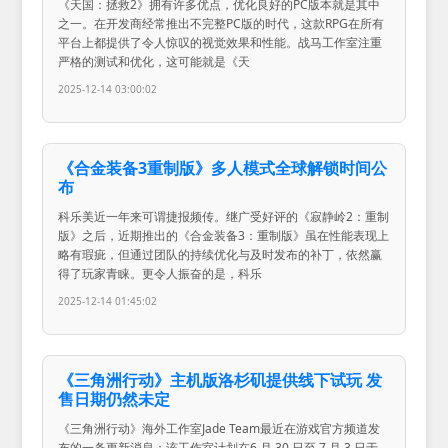
《天国：拯救2》拥有许多优点，优化良好的PC版本就是其中
之一。在开发商经常推出不完整PC版的时代，这款RPG在所有
平台上都提供了令人惊叹的视觉效果和性能。战马工作室注重
严格的测试和优化，这可能就是《天
2025-12-14 03:00:02
《合金装备3重制版》多人模式全球解锁时间公
布
科乐美近一年来可谓捷报频传。继广受好评的《寂静岭2：重制
版》之后，近期推出的《合金装备3：重制版》虽在性能表现上
略有瑕疵，但通过团队的持续优化与及时发布的补丁，依然赢
得了玩家青睐。更令人振奋的是，科乐
2025-12-14 01:45:02
《三角洲行动》主机版洛杉矶提供线下试玩 发
售日期仍然未定
《三角洲行动》海外工作室Jade Team最近在游戏官方频道发
布的一条更新消息：该工作室计划在6 月 30 日至 7 月 3 日于