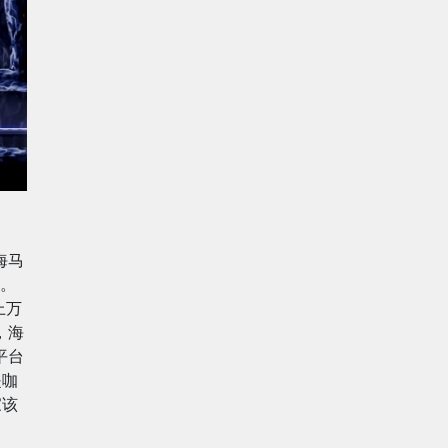
海马
验。
上万
，海
平台
是咖
家该