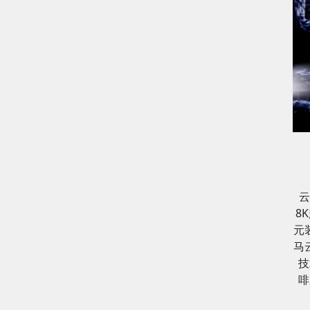
云
8
元
马
技
啡