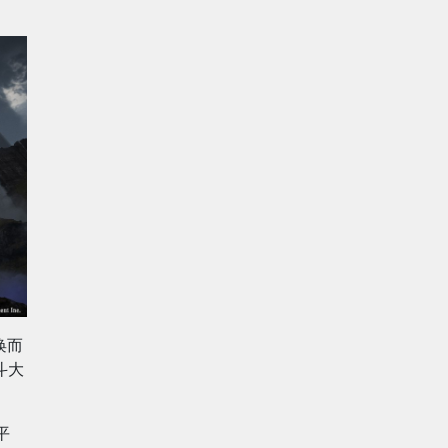
唤而
斗大
平