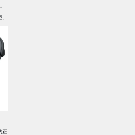
。
望。
。
的正