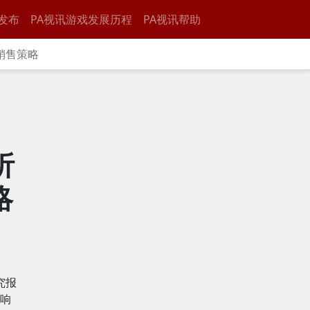
发布
PA视讯游戏发展历程
PA视讯帮助
同销售策略
析
略
究报
影响