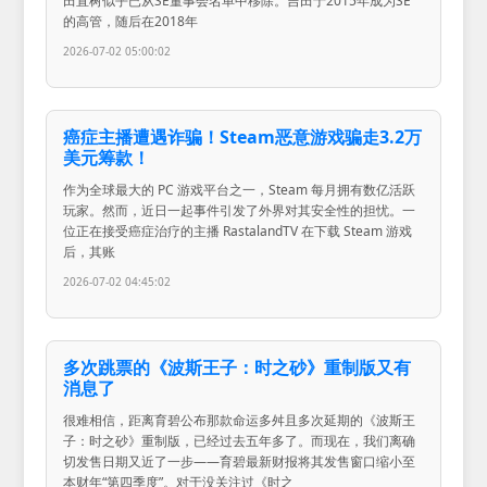
田直树似乎已从SE董事会名单中移除。吉田于2015年成为SE
的高管，随后在2018年
2026-07-02 05:00:02
癌症主播遭遇诈骗！Steam恶意游戏骗走3.2万
美元筹款！
作为全球最大的 PC 游戏平台之一，Steam 每月拥有数亿活跃
玩家。然而，近日一起事件引发了外界对其安全性的担忧。一
位正在接受癌症治疗的主播 RastalandTV 在下载 Steam 游戏
后，其账
2026-07-02 04:45:02
多次跳票的《波斯王子：时之砂》重制版又有
消息了
很难相信，距离育碧公布那款命运多舛且多次延期的《波斯王
子：时之砂》重制版，已经过去五年多了。而现在，我们离确
切发售日期又近了一步——育碧最新财报将其发售窗口缩小至
本财年“第四季度”。对于没关注过《时之