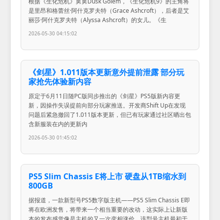
根据《生化危机》舅舅Dusk Golem，《生化危机9》的主角将
是里昂和格蕾丝·阿什克罗夫特（Grace Ashcroft），后者是艾
丽莎·阿什克罗夫特（Alyssa Ashcroft）的女儿。《生
2026-05-30 04:15:02
《剑星》1.011版本更新意外提前泄露 部分玩
家抢先体验新内容
原定于6月11日随PC版同步推出的《剑星》PS5版新内容更
新，因操作失误提前向部分玩家推送。开发商Shift Up在发现
问题后紧急撤回了1.011版本更新，但已有玩家通过社区晒出包
含新服装在内的更新内
2026-05-30 01:45:02
PS5 Slim Chassis E将上市 硬盘从1TB缩水到
800GB
据报道，一款新型号PS5数字版主机——PS5 Slim Chassis E即
将在欧洲发售，将带来一个相当重要的改动，这实际上让新版
本的发布感觉像是主机的又一次变相涨价。该型号主机最初于