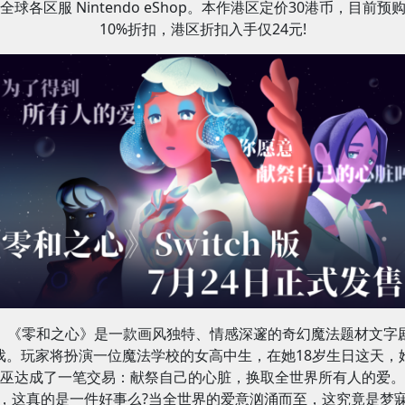
全球各区服 Nintendo eShop。本作港区定价30港币，目前预
10%折扣，港区折扣入手仅24元!
《零和之心》是一款画风独特、情感深邃的奇幻魔法题材文字
戏。玩家将扮演一位魔法学校的女高中生，在她18岁生日这天，
巫达成了一笔交易：献祭自己的心脏，换取全世界所有人的爱。
，这真的是一件好事么?当全世界的爱意汹涌而至，这究竟是梦