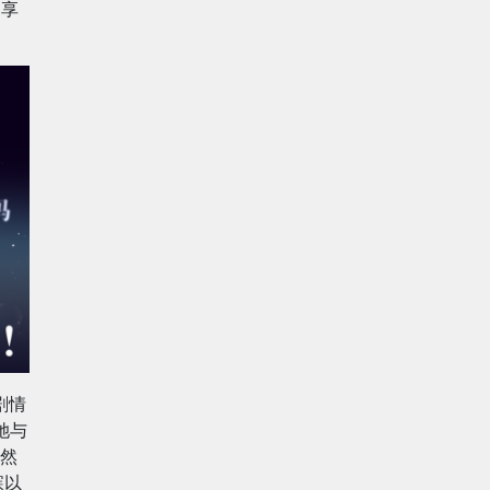
购享
剧情
她与
然
寐以