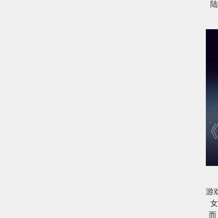
陆
游
女
而