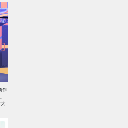
前作
。
广大