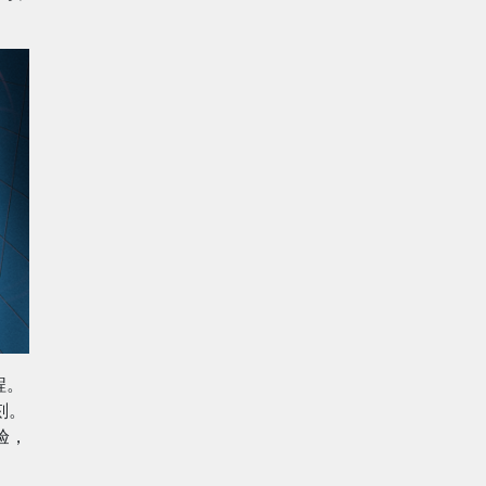
程。
刻。
验，