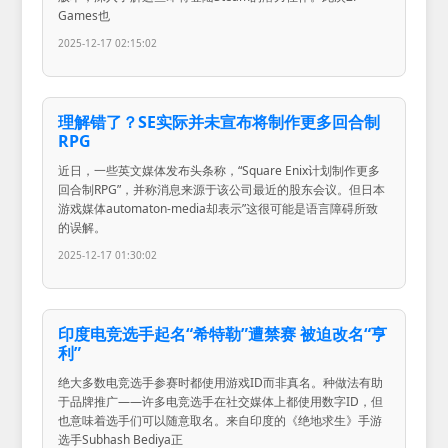
Games也
2025-12-17 02:15:02
理解错了？SE实际并未宣布将制作更多回合制
RPG
近日，一些英文媒体发布头条称，“Square Enix计划制作更多
回合制RPG”，并称消息来源于该公司最近的股东会议。但日本
游戏媒体automaton-media却表示”这很可能是语言障碍所致
的误解。
2025-12-17 01:30:02
印度电竞选手起名“希特勒”遭禁赛 被迫改名“亨
利”
绝大多数电竞选手参赛时都使用游戏ID而非真名。种做法有助
于品牌推广——许多电竞选手在社交媒体上都使用数字ID，但
也意味着选手们可以随意取名。来自印度的《绝地求生》手游
选手Subhash Bediya正