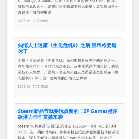
Cliffhanger Studios。尽管《黑豹》看起来很有野心，但项目
被砍的原因远不止是重组和削减成本那么简单，真实原因是开
发进度不够而被取消
2025-12-17 04:00:02
知情人士透露《生化危机9》之后 里昂将要退
休了
里昂・肯尼迪是《生化危机》系列中最具标志性的角色之一，
多年来粉丝们一直对他念念不忘。从生化系列早期开始，他就
是核心人物之一。虽然卡普空尚未确认里昂是否会出现在《生
化危机9》中，但一位可靠的知情人士声称
2025-12-17 02:45:02
Steam新品节就要玩点新的！2P Games携多
款潜力佳作震撼来袭
Steam 10月新品节现已正式开启!从2025年10月14日至10月
21日，在一周的时间内，你将有机会抢先体验海量新作的试玩
版本，深入了解这些即将登陆Steam的潜力佳作。此次2P