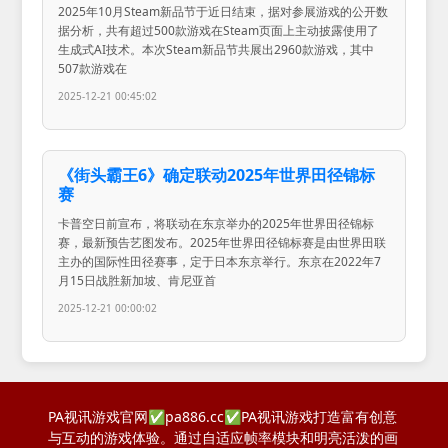
2025年10月Steam新品节于近日结束，据对参展游戏的公开数
据分析，共有超过500款游戏在Steam页面上主动披露使用了
生成式AI技术。本次Steam新品节共展出2960款游戏，其中
507款游戏在
2025-12-21 00:45:02
《街头霸王6》确定联动2025年世界田径锦标
赛
卡普空日前宣布，将联动在东京举办的2025年世界田径锦标
赛，最新预告艺图发布。2025年世界田径锦标赛是由世界田联
主办的国际性田径赛事，定于日本东京举行。东京在2022年7
月15日战胜新加坡、肯尼亚首
2025-12-21 00:00:02
PA视讯游戏官网✅pa886.cc✅PA视讯游戏打造富有创意
与互动的游戏体验。通过自适应帧率模块和明亮活泼的画