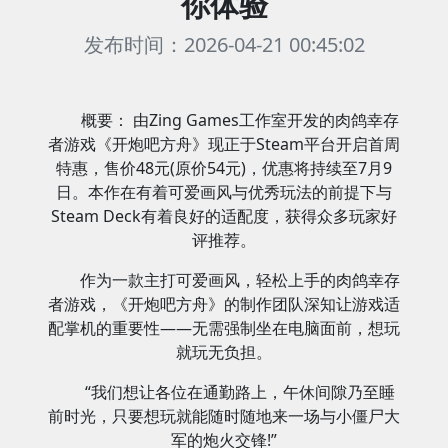
你体验
发布时间：2026-04-21 00:45:02
概要： 由Zing Games工作室开发的肉鸽幸存
者游戏《开炮吧方舟》现正于Steam平台开启首周
特惠，售价48元(原价54元)，优惠将持续至7月9
日。本作在有着可爱画风与优秀玩法的前提下与
Steam Deck有着良好的适配度，获得众多玩家好
评推荐。
作为一款主打可爱画风，轻松上手的肉鸽幸存
者游戏，《开炮吧方舟》的制作团队深知让游戏适
配掌机的重要性——无需强制坐在电脑面前，想玩
就玩无负担。
“我们想让各位在通勤路上，午休间隙乃至睡
前时光，只要想玩就能随时随地来一场与小僵尸大
军的炮火交锋!”