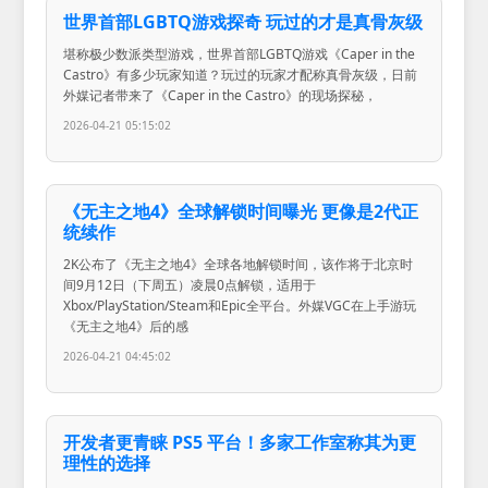
世界首部LGBTQ游戏探奇 玩过的才是真骨灰级
堪称极少数派类型游戏，世界首部LGBTQ游戏《Caper in the
Castro》有多少玩家知道？玩过的玩家才配称真骨灰级，日前
外媒记者带来了《Caper in the Castro》的现场探秘，
2026-04-21 05:15:02
《无主之地4》全球解锁时间曝光 更像是2代正
统续作
2K公布了《无主之地4》全球各地解锁时间，该作将于北京时
间9月12日（下周五）凌晨0点解锁，适用于
Xbox/PlayStation/Steam和Epic全平台。外媒VGC在上手游玩
《无主之地4》后的感
2026-04-21 04:45:02
开发者更青睐 PS5 平台！多家工作室称其为更
理性的选择