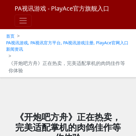
PA视讯游戏 - PlayAce官方旗舰入口
>
首页
PA视讯游戏, PA视讯官方平台, PA视讯游戏注册, PlayAce官网入口
新闻资讯
>
《开炮吧方舟》正在热卖，完美适配掌机的肉鸽佳作等
你体验
《开炮吧方舟》正在热卖，
完美适配掌机的肉鸽佳作等