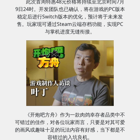
此次首周特惠48元价格将持续至北京时间7月
9日24时。开发团队也已确认，将在游戏的PC版本
稳定后进行Switch版本的优化，预计将于未来发
售。玩家现可通过Steam云端存档功能，实现PC
与掌机进度无缝衔接。
《开炮吧方舟》作为一款肉鸽幸存者品类中不
可错过的佳作，对各位玩家而言，只要是对其可爱
的画风或趣味十足的玩法内容有好感，当下都是不
容错过的入坑良机。