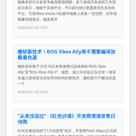
随着本世代主机竞争格局逐渐明朗，多个游戏开发者和工作室
近日表示，相较于其他平台，PS5成为他们更愿意优先支持的
平台。尽管Xbox Series X在硬件规格上具备一定优势，但市场
销量持续落后。据多家开
2026-04-21 03:15:02
微软新技术！ROG Xbox Ally将不需要编译加
载着色器
微软宣布将于10月16日发售便携式游戏掌机“ROG Xbox
Ally”及“ROG Xbox Ally X”。据悉，该公司目前正在开发一项旨
在减少游戏首次启动等待时间的新技术。微软致力于解决的是
一个
2026-04-21 02:15:02
“从来没说过” 《红色沙漠》开发商澄清发售日
传闻
针对近期流传的“11月初发售”传言，开发商Pearl Abyss正式回