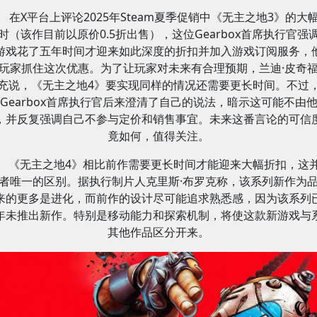
在X平台上评论2025年Steam夏季促销中《无主之地3》的大
时（该作目前以原价0.5折出售），这位Gearbox首席执行官强
游戏花了五年时间才迎来如此深度的折扣并加入游戏订阅服务，
玩家抓住这次优惠。为了让玩家对未来有合理预期，兰迪·皮奇
充说，《无主之地4》要实现同样的情况还需要更长时间。不过
Gearbox首席执行官后来澄清了自己的说法，暗示这可能不由
，并反复强调自己不参与定价和销售事宜。未来这番言论的可信
竟如何，值得关注。
《无主之地4》相比前作需要更长时间才能迎来大幅折扣，这
者唯一的区别。据执行制片人克里斯·布罗克称，该系列新作为
来的更多是进化，而前作的设计尽可能追求熟悉感，因为该系列
年未推出新作。特别是移动能力和探索机制，将使这款新游戏与
其他作品区分开来。