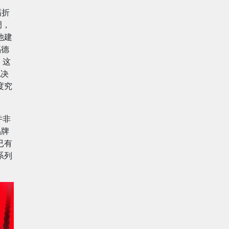
幅折
调，
他建
福德
，这
他决
度究
并非
品牌
已有
系列