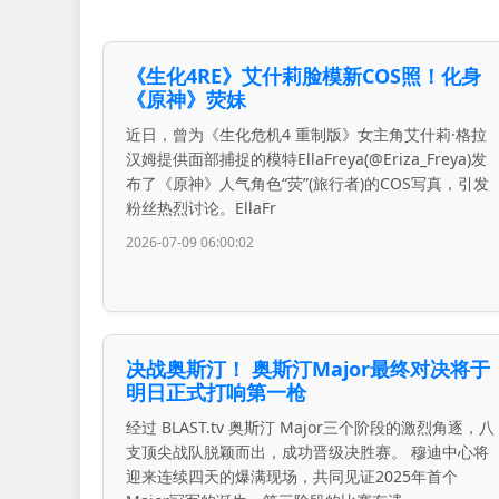
《生化4RE》艾什莉脸模新COS照！化身
《原神》荧妹
近日，曾为《生化危机4 重制版》女主角艾什莉·格拉
汉姆提供面部捕捉的模特EllaFreya(@Eriza_Freya)发
布了《原神》人气角色“荧”(旅行者)的COS写真，引发
粉丝热烈讨论。EllaFr
2026-07-09 06:00:02
决战奥斯汀！ 奥斯汀Major最终对决将于
明日正式打响第一枪
经过 BLAST.tv 奥斯汀 Major三个阶段的激烈角逐，八
支顶尖战队脱颖而出，成功晋级决胜赛。 穆迪中心将
迎来连续四天的爆满现场，共同见证2025年首个