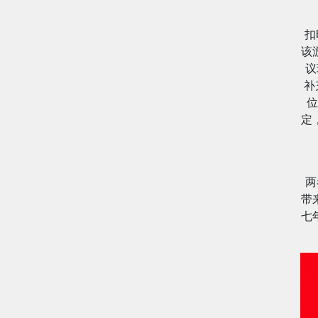
扣
该
议
补
位
定
两
带
七