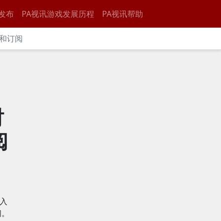
发布
PA视讯游戏发展历程
PA视讯帮助
和订阅
时
阅
入
间。