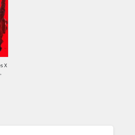
s X
出。