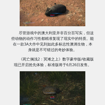
尽管游戏中的澳大利亚并非百分百写实，但这
些动物的动作习性都精准复现了现实中的特质。能
在一款3A大作中见到如此多标志性澳洲生物，本
身就是不可错过的奇妙体验。
《死亡搁浅2：冥滩之上》数字豪华版/收藏版
现已开启抢先体验，标准版将于6月26日发售。