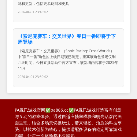
能和更新，包括更易访问和更具
2026-04-01 23:45:02
《索尼克赛车：交叉世界》春日一番即将于下
周登场
《索尼克赛车：交叉世界》（Sonic Racing: CrossWorlds）
中“春日一番”角色的上线日期现已确定，距离该角色登场仅剩
几天时间。今日直播活动中官方宣布，该新增内容将于2025年
11月
2026-04-01 23:30:02
PA视讯游戏官网✅pa886.cc✅PA视讯游戏打造富有创意
与互动的游戏体验。通过自适应帧率模块和明亮活泼的画
面呈现，结合多场景切换玩法，带来轻松、治愈的科技享
受。以技术创新为核心，提供适配多设备的稳定可靠游戏
内容，让每一次体验都不失精彩。