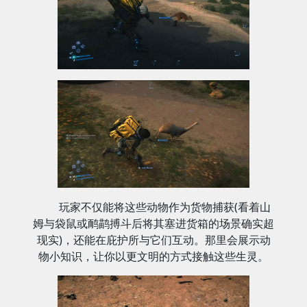
玩家不仅能将这些动物作为货物捕获(看着山
姆与袋鼠或鸸鹋搏斗后将其塞进货箱的场景确实超
现实)，还能在庇护所与它们互动。那里会展示动
物小知识，让你以更文明的方式接触这些生灵。