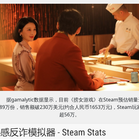
据gamalytic数据显示，目前《捞女游戏》在Steam预估销量
3.89万份，销售额破230万美元(约合人民币1653万元)，Steam玩
超56万。