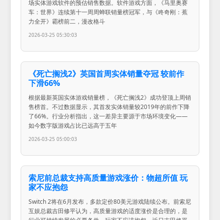
场实体游戏软件的预估销售数据。软件游戏方面，《马里奥赛
车：世界》连续第十一周周蝉联销量榜冠军，与《咚奇刚：蕉
力全开》霸榜前二，漫改格斗
2026-03-25 05:30:03
《死亡搁浅2》英国首周实体销量夺冠 较前作
下滑66%
根据最新英国实体游戏销量榜，《死亡搁浅2》成功登顶上周销
售榜首。不过数据显示，其首发实体销量较2019年的前作下降
了66%。行业分析指出，这一差异主要源于市场环境变化——
如今数字版游戏占比已远高于五年
2026-03-25 05:00:03
索尼前总裁支持高质量游戏涨价：物超所值 玩
家不应抱怨
Switch 2将在6月发布，多款定价80美元游戏陆续公布。前索尼
互娱总裁吉田修平认为，高质量游戏的适度涨价是合理的，是