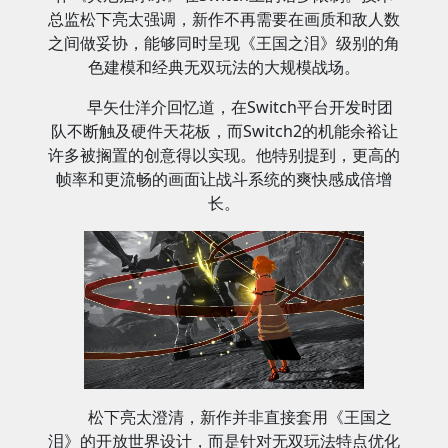
总监松下亮太强调，新作不再需要在画质和敌人数
之间做妥协，能够同时呈现《王国之泪》级别的角
色建模和经典无双玩法的大规模战场。
早矢仕洋介回忆道，在Switch平台开发时团
队不断触及硬件天花板，而Switch2的机能余裕让
许多被搁置的创意得以实现。他特别提到，更高的
帧率和更流畅的画面让战斗系统的爽快感成倍增
长。
松下亮太澄清，新作并非直接套用《王国之
泪》的开放世界设计，而是针对无双玩法特点优化