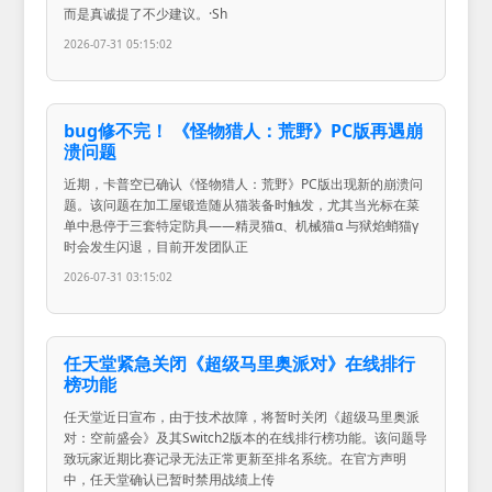
而是真诚提了不少建议。·Sh
2026-07-31 05:15:02
bug修不完！ 《怪物猎人：荒野》PC版再遇崩
溃问题
近期，卡普空已确认《怪物猎人：荒野》PC版出现新的崩溃问
题。该问题在加工屋锻造随从猫装备时触发，尤其当光标在菜
单中悬停于三套特定防具——精灵猫α、机械猫α 与狱焰蛸猫γ
时会发生闪退，目前开发团队正
2026-07-31 03:15:02
任天堂紧急关闭《超级马里奥派对》在线排行
榜功能
任天堂近日宣布，由于技术故障，将暂时关闭《超级马里奥派
对：空前盛会》及其Switch2版本的在线排行榜功能。该问题导
致玩家近期比赛记录无法正常更新至排名系统。在官方声明
中，任天堂确认已暂时禁用战绩上传