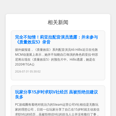
相关新闻
完全不知情！莉亚拉配音演员透露：并未参与
《质量效应5》录音
据外媒报道，《质量效应》系列配音演员Ali Hillis近日在伦敦
MCM动漫展上表示，她并不知晓自己饰演的角色莉亚拉·特苏
尼将出现在《质量效应5》的预告片中。Hillis透露，她是在
2020年TGA公
2026-07-31 05:30:02
玩家分享15岁时求职V社经历 虽被拒绝但建议
良多
PC游戏圈有着绝对统治力的Steam运营公司V社相信是无数玩
家的理想公司，日前一位玩家分享了自己在15岁时就主动发信
求职V社的经历，虽被拒绝但V社的担当人士并没有敷衍了事，