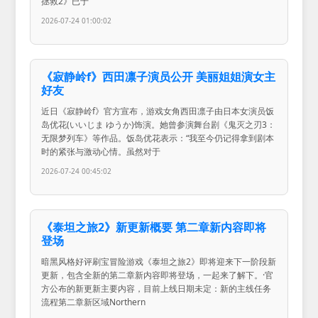
拯救2》已于
2026-07-24 01:00:02
《寂静岭f》西田凛子演员公开 美丽姐姐演女主
好友
近日《寂静岭f》官方宣布，游戏女角西田凛子由日本女演员饭
岛优花(いいじま ゆうか)饰演。她曾参演舞台剧《鬼灭之刃3：
无限梦列车》等作品。饭岛优花表示：“我至今仍记得拿到剧本
时的紧张与激动心情。虽然对于
2026-07-24 00:45:02
《泰坦之旅2》新更新概要 第二章新内容即将
登场
暗黑风格好评刷宝冒险游戏《泰坦之旅2》即将迎来下一阶段新
更新，包含全新的第二章新内容即将登场，一起来了解下。·官
方公布的新更新主要内容，目前上线日期未定：新的主线任务
流程第二章新区域Northern