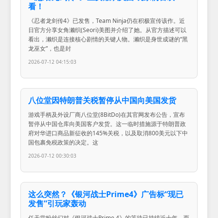
看！
《忍者龙剑传4》已发售，Team Ninja仍在积极宣传该作。近
日官方分享女角濑织(Seori)美图并介绍了她。从官方描述可以
看出，濑织是连接核心剧情的关键人物。濑织是身世成谜的“黑
龙巫女”，也是封
2026-07-12 04:15:03
八位堂因特朗普关税暂停从中国向美国发货
游戏手柄及外设厂商八位堂(8BitDo)在其官网发布公告，宣布
暂停从中国仓库向美国客户发货。这一临时措施源于特朗普政
府对华进口商品新征收的145%关税，以及取消800美元以下中
国包裹免税政策的决定。这
2026-07-12 00:30:03
这么突然？《银河战士Prime4》广告标“现已
发售”引玩家轰动
任天堂粉丝们对《银河战士Prime 4》的等待已持续近十年，而