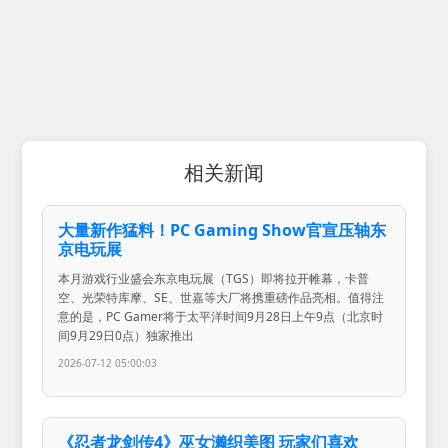
相关新闻
大量新作猛料！PC Gaming Show官宣压轴东
京电玩展
本月游戏行业盛会东京电玩展（TGS）即将拉开帷幕，卡普
空、光荣特库摩、SE、世嘉等大厂将携重磅作品亮相。值得注
意的是，PC Gamer将于太平洋时间9月28日上午9点（北京时
间9月29日0点）独家推出
2026-07-12 05:00:03
《忍者龙剑传4》巫女濑织美图 玩家们喜欢