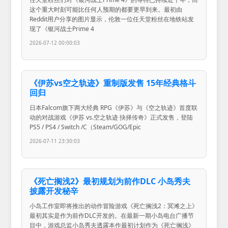
这个重大时刻可能比任何人预期的都要更早到来。最初由
Reddit用户分享的图片显示，伦敦一位任天堂粉丝在地铁站发
现了《银河战士Prime 4
2026-07-12 00:00:03
《伊苏vs空之轨迹》重制版发售 15年经典格斗
回归
日本Falcom旗下两大经典 RPG《伊苏》与《空之轨迹》首度联
动的对战游戏《伊苏 vs.空之轨迹 抉择传奇》正式发售，登陆
PS5 / PS4 / Switch /C（Steam/GOG/Epic
2026-07-11 23:30:03
《死亡搁浅2》最初规划为前作DLC 小岛秀夫
披露开发秘辛
小岛工作室即将推出的动作冒险游戏《死亡搁浅2：冥滩之上》
最初其实是作为前作DLC开发的。在最新一期小岛电台广播节
目中，游戏总监小岛秀夫透露本作最初计划作为《死亡搁浅》