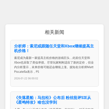
相关新闻
分析师：索尼或跟随任天堂和Xbox继续提高主
机价格！
索尼成为最新一家提高主机价格的游戏巨头，此前任天堂和
Xbox也采取了类似举措。尽管玩家刚刚适应了新的定价，但业
内分析显示，未来价格可能还会继续上涨。据知名分析师Matt
Piscatella表示，PS
2026-01-22 06:00:02
《失落星船：马拉松》公布后 粉丝批评SIE从
《星鸣特攻》啥也没学到