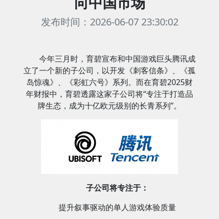
向中国市场
发布时间：2026-06-07 23:30:02
今年三月时，育碧宣布和中国游戏巨头腾讯成
立了一个新的子公司，以开发《刺客信条》、《孤
岛惊魂》、《彩虹六号》系列。而在育碧2025财
年财报中，育碧透露这家子公司将“专注于打造品
牌生态，成为十亿欧元级别的长青系列”。
子公司将专注于：
提升叙事驱动的单人游戏体验质量