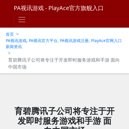
PA视讯游戏 - PlayAce官方旗舰入口
>
首页
PA视讯游戏, PA视讯官方平台, PA视讯游戏注册, PlayAce官网入口
新闻资讯
>
育碧腾讯子公司将专注于开发即时服务游戏和手游 面向
中国市场
育碧腾讯子公司将专注于开
发即时服务游戏和手游 面